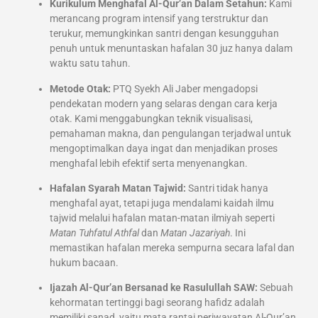
Kurikulum Menghafal Al-Qur’an Dalam Setahun:
Kami
merancang program intensif yang terstruktur dan
terukur, memungkinkan santri dengan kesungguhan
penuh untuk menuntaskan hafalan 30 juz hanya dalam
waktu satu tahun.
Metode Otak:
PTQ Syekh Ali Jaber mengadopsi
pendekatan modern yang selaras dengan cara kerja
otak. Kami menggabungkan teknik visualisasi,
pemahaman makna, dan pengulangan terjadwal untuk
mengoptimalkan daya ingat dan menjadikan proses
menghafal lebih efektif serta menyenangkan.
Hafalan Syarah Matan Tajwid:
Santri tidak hanya
menghafal ayat, tetapi juga mendalami kaidah ilmu
tajwid melalui hafalan matan-matan ilmiyah seperti
Matan Tuhfatul Athfal
dan
Matan Jazariyah
. Ini
memastikan hafalan mereka sempurna secara lafal dan
hukum bacaan.
Ijazah Al-Qur’an Bersanad ke Rasulullah SAW:
Sebuah
kehormatan tertinggi bagi seorang hafidz adalah
memiliki sanad, yaitu mata rantai periwayatan Al-Qur’an