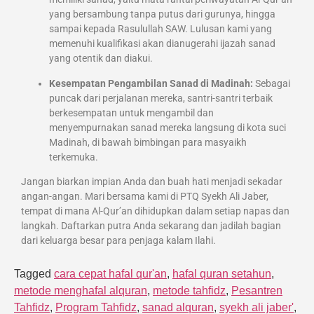
yang bersambung tanpa putus dari gurunya, hingga
sampai kepada Rasulullah SAW. Lulusan kami yang
memenuhi kualifikasi akan dianugerahi ijazah sanad
yang otentik dan diakui.
Kesempatan Pengambilan Sanad di Madinah:
Sebagai
puncak dari perjalanan mereka, santri-santri terbaik
berkesempatan untuk mengambil dan
menyempurnakan sanad mereka langsung di kota suci
Madinah, di bawah bimbingan para masyaikh
terkemuka.
Jangan biarkan impian Anda dan buah hati menjadi sekadar
angan-angan. Mari bersama kami di PTQ Syekh Ali Jaber,
tempat di mana Al-Qur’an dihidupkan dalam setiap napas dan
langkah. Daftarkan putra Anda sekarang dan jadilah bagian
dari keluarga besar para penjaga kalam Ilahi.
Tagged
cara cepat hafal qur'an
,
hafal quran setahun
,
metode menghafal alquran
,
metode tahfidz
,
Pesantren
Tahfidz
,
Program Tahfidz
,
sanad alquran
,
syekh ali jaber'
,