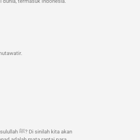
 dunia, termasuk Indonesia.
mutawatir.
 kita akan
anad adalah mata rantai para