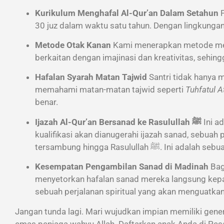
Kurikulum Menghafal Al-Qur’an Dalam Setahun
P
30 juz dalam waktu satu tahun. Dengan lingkungan
Metode Otak Kanan
Kami menerapkan metode meng
berkaitan dengan imajinasi dan kreativitas, sehi
Hafalan Syarah Matan Tajwid
Santri tidak hanya m
memahami matan-matan tajwid seperti
Tuhfatul A
benar.
Ijazah Al-Qur’an Bersanad ke Rasulullah ﷺ
Ini a
kualifikasi akan dianugerahi ijazah sanad, sebuah
tersambung hingga Rasulull
Kesempatan Pengambilan Sanad di Madinah
Bag
menyetorkan hafalan sanad mereka langsung kepad
Jangan tunda lagi. Mari wujudkan impian memiliki genera
emas penjaga wahyu Allah. Daftarkan anak Anda di Pesa