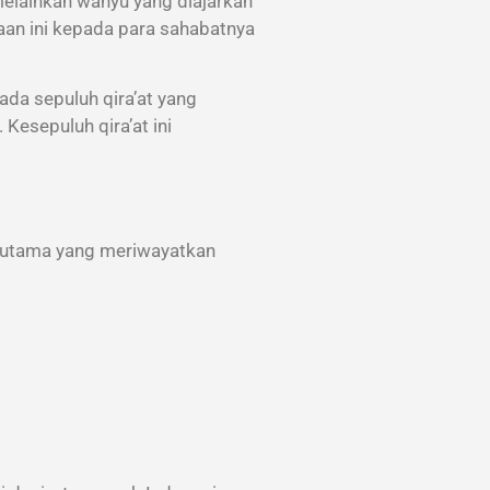
melainkan wahyu yang diajarkan
da sepuluh qira’at yang
Kesepuluh qira’at ini
wi utama yang meriwayatkan