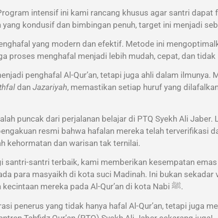
rogram intensif ini kami rancang khusus agar santri dapat
 yang kondusif dan bimbingan penuh, target ini menjadi seb
hafal yang modern dan efektif. Metode ini mengoptimalk
ngga proses menghafal menjadi lebih mudah, cepat, dan tida
enjadi penghafal Al-Qur’an, tetapi juga ahli dalam ilmunya
thfal
dan
Jazariyah
, memastikan setiap huruf yang dilafalka
dalah puncak dari perjalanan belajar di PTQ Syekh Ali Jaber
 pengakuan resmi bahwa hafalan mereka telah terverifikasi d
ah ﷺ. Ini adalah sebuah kehormatan dan warisan tak ternilai.
i santri-santri terbaik, kami memberikan kesempatan ema
a para masyaikh di kota suci Madinah. Ini bukan sekadar v
sebuah perjalanan spiritual yang akan menguatkan kecintaan mereka pada Al-Qur’an di kota Nabi ﷺ.
si penerus yang tidak hanya hafal Al-Qur’an, tetapi juga me
ntren Tahfidz Qur’an (PTQ) Syekh Ali Jaber sekarang juga!