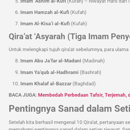
Imam ‘Ashim al-Kufi
(Kufah) – Riwayat Hafs dari 
Imam Hamzah al-Kufi
(Kufah)
Imam Al-Kisa’i al-Kufi
(Kufah)
Qira’at ‘Asyarah (Tiga Imam Pen
Untuk melengkapi tujuh qira’at sebelumnya, para ulama
Imam Abu Ja’far al-Madani
(Madinah)
Imam Ya’qub al-Hadhrami
(Bashrah)
Imam Khalaf al-Bazzar
(Baghdad)
BACA JUGA:
Membedah Perbedaan Tafsir, Terjemah, 
Pentingnya Sanad dalam Seti
Setelah kita berhasil mengenal 10 Qira’at, pertanyaan selanjutnya a
memahami pentingnya sanad dalam setiap riwayat. Sanad