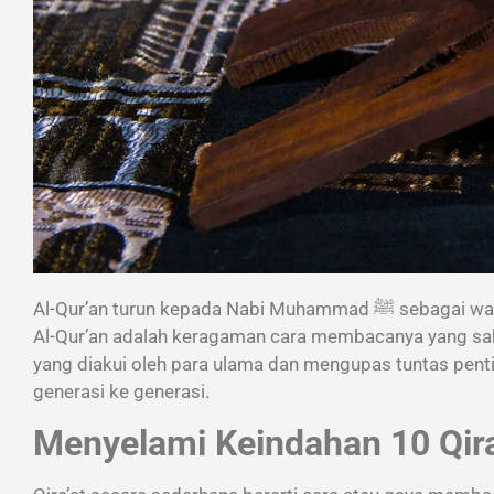
Al-Qur’an turun kepada Nabi Muhammad ﷺ sebagai wahyu yang sempurna dan terjaga keasliannya. Salah satu bukti kemukjizatan dan kekayaan
Al-Qur’an adalah keragaman cara membacanya yang sah, y
yang diakui oleh para ulama dan mengupas tuntas pent
generasi ke generasi.
Menyelami Keindahan 10 Qira