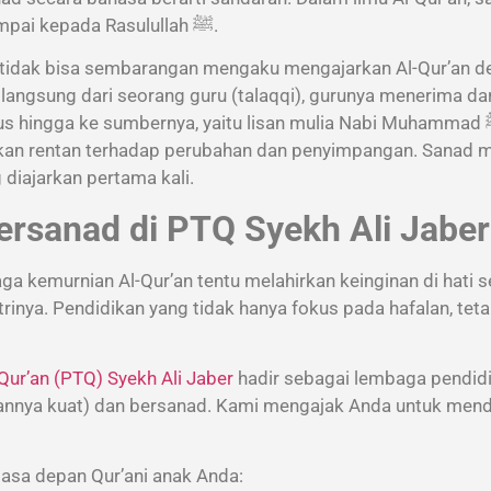
perawi (guru) yang bersambung tanpa putus hingga sampai kepada Rasulullah ﷺ.
g tidak bisa sembarangan mengaku mengajarkan Al-Qur’an de
langsung dari seorang guru (talaqqi), gurunya menerima dar
 sumbernya, yaitu lisan mulia Nabi Muhammad ﷺ yang menerima wahyu dari
n akan rentan terhadap perubahan dan penyimpangan. Sanad m
diajarkan pertama kali.
ersanad di PTQ Syekh Ali Jaber
kemurnian Al-Qur’an tentu melahirkan keinginan di hati se
rinya. Pendidikan yang tidak hanya fokus pada hafalan, teta
Qur’an (PTQ) Syekh Ali Jaber
hadir sebagai lembaga pendid
lannya kuat) dan bersanad. Kami mengajak Anda untuk menda
asa depan Qur’ani anak Anda: