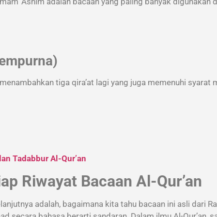
Imam ‘Ashim adalah bacaan yang paling banyak digunakan di
yempurna)
 menambahkan tiga qira’at lagi yang juga memenuhi syarat 
dan Tadabbur Al-Qur’an
ap Riwayat Bacaan Al-Qur’an
dalah, bagaimana kita tahu bacaan ini asli dari Rasulullah ﷺ? Di sinilah
 secara bahasa berarti sandaran. Dalam ilmu Al-Qur’an, s