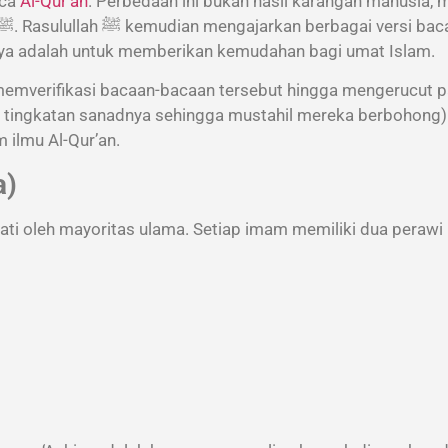
aca
Al-Qur’an
. Perbedaan ini bukan hasil karangan manusia, 
ya adalah untuk memberikan kemudahan bagi umat Islam.
memverifikasi bacaan-bacaan tersebut hingga mengerucut pa
 tingkatan sanadnya sehingga mustahil mereka berbohong). 
 ilmu Al-Qur’an.
a)
pakati oleh mayoritas ulama. Setiap imam memiliki dua pera