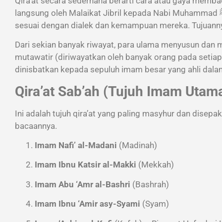
Qira’at secara sederhana berarti cara atau gaya memb
langsung oleh Malaikat Jibril kepada Nabi Muhammad ﷺ. Rasulullah ﷺ kemudian mengajarkan berbagai versi bacaan ini kepada para sahabatnya
sesuai dengan dialek dan kemampuan mereka. Tujuann
Dari sekian banyak riwayat, para ulama menyusun dan 
mutawatir (diriwayatkan oleh banyak orang pada setiap
dinisbatkan kepada sepuluh imam besar yang ahli dalam
Qira’at Sab’ah (Tujuh Imam Utam
Ini adalah tujuh qira’at yang paling masyhur dan dise
bacaannya.
Imam Nafi’ al-Madani
(Madinah)
Imam Ibnu Katsir al-Makki
(Mekkah)
Imam Abu ‘Amr al-Bashri
(Bashrah)
Imam Ibnu ‘Amir asy-Syami
(Syam)