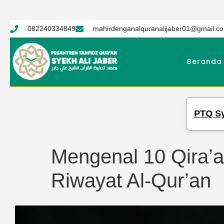
082240334849
mahirdenganalquranalijaber01@gmail.c
Beranda
PTQ Syekh Ali Jaber
Mengenal 10 Qira’a
Riwayat Al-Qur’an