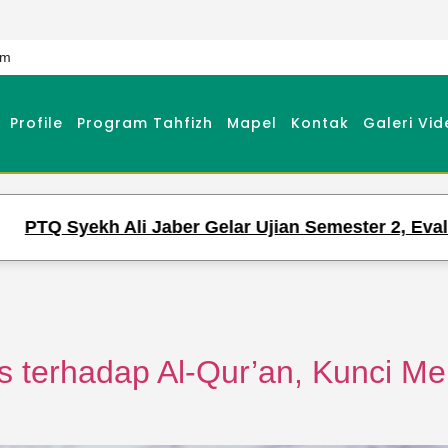
om
Profile
Program Tahfizh
Mapel
Kontak
Galeri Vid
Q Syekh Ali Jaber Gelar Ujian Semester 2, Evaluasi
 terhadap Al-Qur’an, Kunci M