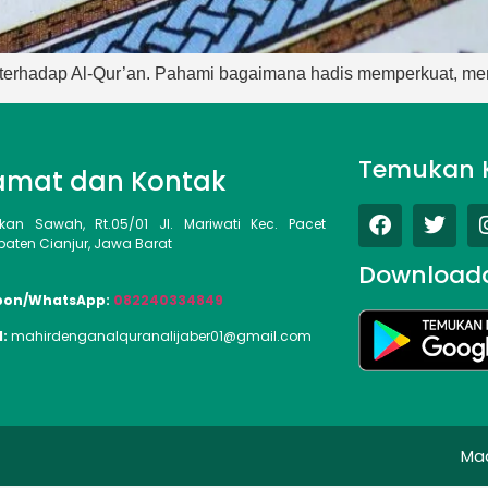
s terhadap Al-Qur’an. Pahami bagaimana hadis memperkuat, me
Temukan 
amat dan Kontak
kan Sawah, Rt.05/01 Jl. Mariwati Kec. Pacet
aten Cianjur, Jawa Barat
Download
pon/WhatsApp:
082240334849
l:
mahirdenganalquranalijaber01@gmail.com
Ma