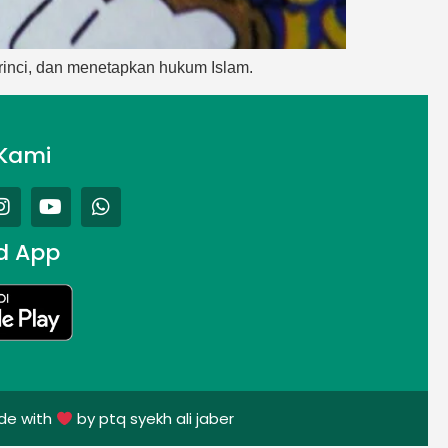
rinci, dan menetapkan hukum Islam.
Kami
d App
de with
by ptq syekh ali jaber