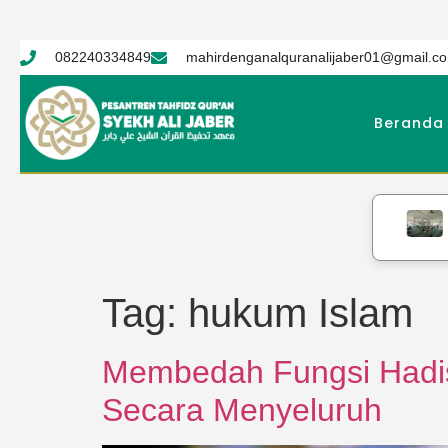
082240334849
mahirdenganalquranalijaber01@gmail.c
Beranda
PT
Tag:
hukum Islam
Membedah Fungsi Hadis
Secara Menyeluruh