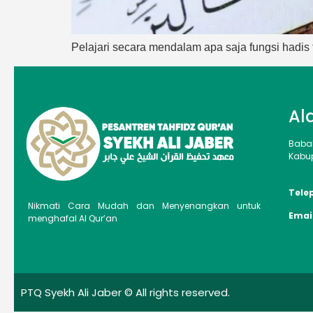
Pelajari secara mendalam apa saja fungsi hadi
Al
Baba
Kabup
Tele
Nikmati Cara Mudah dan Menyenangkan untuk
Emai
menghafal Al Qur’an
PTQ Syekh Ali Jaber © All rights reserved.