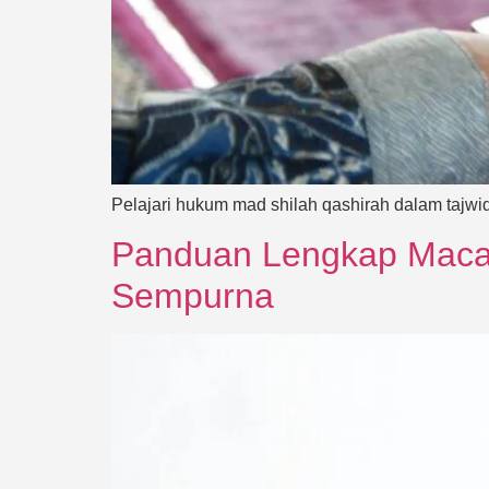
Pelajari hukum mad shilah qashirah dalam tajwi
Panduan Lengkap Maca
Sempurna