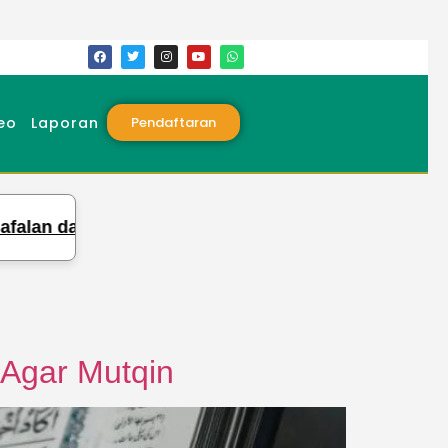
eo
Laporan
Pendaftaran
Santri
Syiarkan Ilmu Qira’at, Pesantren 
Agar Mutqin