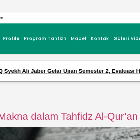
om
Profile
Program Tahfizh
Mapel
Kontak
Galeri Vid
Semester 2, Evaluasi Hafalan dan Pengetahuan Para 
akna dalam Tahfidz Al-Qur’an 