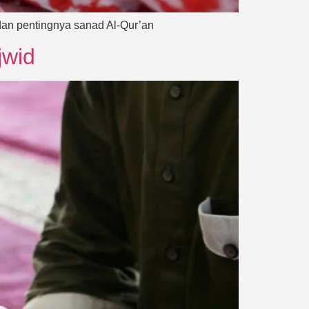
dan pentingnya sanad Al-Qur’an
jwid