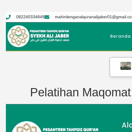
082240334849
mahirdenganalquranalijaber01@gmail.c
Beranda
Pelatihan Maqomat
Al