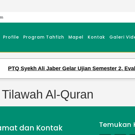
om
Profile
Program Tahfizh
Mapel
Kontak
Galeri Vid
PTQ Syekh Ali Jaber Gelar Ujian Semester 2, Evalu
 Tilawah Al-Quran
Temukan 
amat dan Kontak