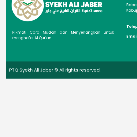
Baba
Kabup
Tele
Nikmati Cara Mudah dan Menyenangkan untuk
Emai
menghafal Al Qur’an
PTQ Syekh Ali Jaber © All rights reserved.