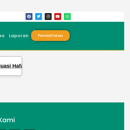
eo
Laporan
Pendaftaran
asi Hafalan dan Pengetahuan Para Santri
Kami