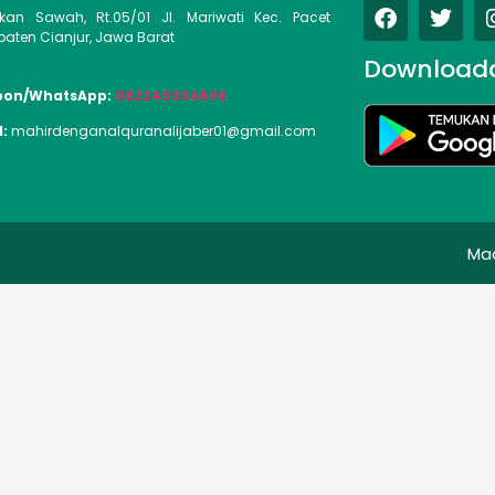
kan Sawah, Rt.05/01 Jl. Mariwati Kec. Pacet
aten Cianjur, Jawa Barat
Download
pon/WhatsApp:
082240334849
l:
mahirdenganalquranalijaber01@gmail.com
Ma