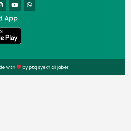
d App
de with
by ptq syekh ali jaber