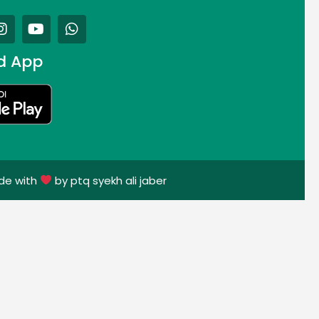
d App
de with
by ptq syekh ali jaber