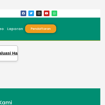
eo
Laporan
Pendaftaran
uasi Hafalan dan Pengetahuan Para Santri
Kami