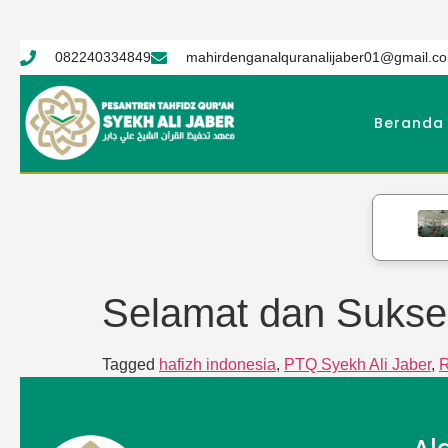
082240334849
mahirdenganalquranalijaber01@gmail.c
Beranda
Selamat dan Sukse
Tagged
hafizh indonesia
,
PTQ Syekh Ali Jaber
,