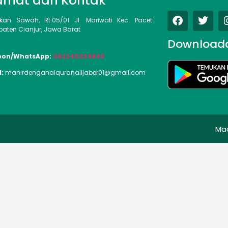
amat dan Kontak
kan Sawah, Rt.05/01 Jl. Mariwati Kec. Pacet
aten Cianjur, Jawa Barat
Download
pon/WhatsApp:
082240334849
l:
mahirdenganalquranalijaber01@gmail.com
Ma