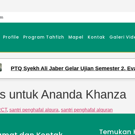
om
Profile
Program Tahfizh
Mapel
Kontak
Galeri Vid
PTQ Syekh Ali Jaber Gelar Ujian Semester 2, Eval
s untuk Ananda Khanza
RCT
,
santri penghafal alqura
,
santri penghafal alquran
Temukan 