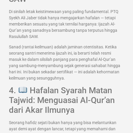
Di sinilah letak keistimewaan yang paling fundamental. PTQ
Syekh Ali Jaber tidak hanya mengajarkan hafalan — tetapi
memberikan sesuatu yang tak ternilai harganya: Ijazah Al-
Qur’an yang sanadnya bersambung tanpa terputus hingga
Rasulullah SAW.
Sanad (rantai keilmuan) adalah jaminan otentisitas. Ketika
seorang santri menerima ijazah ini, ia berarti telah resmi
masuk ke dalam silsilah panjang para penghafal Al-Qur’an
yang sambung-menyambung sejak generasi sahabat hingga
hari ini. Ini bukan sekadar sertifikat — ini adalah kehormatan
keilmuan yang sesungguhnya.
4.
Hafalan Syarah Matan
Tajwid: Menguasai Al-Qur’an
dari Akar Ilmunya
Seorang hafidz sejati bukan hanya yang bisa melantunkan
ayat demi ayat dengan lancar, tetapi yang memahami dan