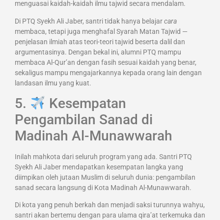
menguasai kaidah-kaidah ilmu tajwid secara mendalam.
Di PTQ Syekh Ali Jaber, santri tidak hanya belajar
cara
membaca, tetapi juga menghafal Syarah Matan Tajwid —
penjelasan ilmiah atas teori-teori tajwid beserta dalil dan
argumentasinya. Dengan bekal ini, alumni PTQ mampu
membaca Al-Qur’an dengan fasih sesuai kaidah yang benar,
sekaligus mampu mengajarkannya kepada orang lain dengan
landasan ilmu yang kuat.
5.
Kesempatan
Pengambilan Sanad di
Madinah Al-Munawwarah
Inilah mahkota dari seluruh program yang ada. Santri PTQ
Syekh Ali Jaber mendapatkan kesempatan langka yang
diimpikan oleh jutaan Muslim di seluruh dunia: pengambilan
sanad secara langsung di Kota Madinah Al-Munawwarah.
Di kota yang penuh berkah dan menjadi saksi turunnya wahyu,
santri akan bertemu dengan para ulama qira’at terkemuka dan