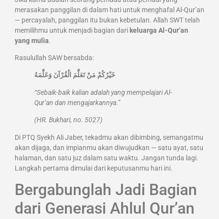
merasakan panggilan di dalam hati untuk menghafal Al-Qur’an
— percayalah, panggilan itu bukan kebetulan. Allah SWT telah
memilihmu untuk menjadi bagian dari
keluarga Al-Qur’an
yang mulia
.
Rasulullah SAW bersabda:
خَيْرُكُمْ مَنْ تَعَلَّمَ الْقُرْآنَ وَعَلَّمَهُ
“Sebaik-baik kalian adalah yang mempelajari Al-
Qur’an dan mengajarkannya.”
(HR. Bukhari, no. 5027)
Di PTQ Syekh Ali Jaber, tekadmu akan dibimbing, semangatmu
akan dijaga, dan impianmu akan diwujudkan — satu ayat, satu
halaman, dan satu juz dalam satu waktu. Jangan tunda lagi.
Langkah pertama dimulai dari keputusanmu hari ini.
Bergabunglah Jadi Bagian
dari Generasi Ahlul Qur’an