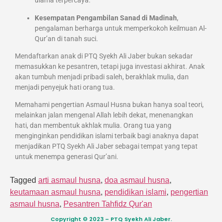
ulama terpercaya.
Kesempatan Pengambilan Sanad di Madinah
,
pengalaman berharga untuk memperkokoh keilmuan Al-
Qur’an di tanah suci.
Mendaftarkan anak di PTQ Syekh Ali Jaber bukan sekadar
memasukkan ke pesantren, tetapi juga investasi akhirat. Anak
akan tumbuh menjadi pribadi saleh, berakhlak mulia, dan
menjadi penyejuk hati orang tua.
Memahami pengertian Asmaul Husna bukan hanya soal teori,
melainkan jalan mengenal Allah lebih dekat, menenangkan
hati, dan membentuk akhlak mulia. Orang tua yang
menginginkan pendidikan islami terbaik bagi anaknya dapat
menjadikan PTQ Syekh Ali Jaber sebagai tempat yang tepat
untuk menempa generasi Qur’ani.
Tagged
arti asmaul husna
,
doa asmaul husna
,
keutamaan asmaul husna
,
pendidikan islami
,
pengertian
asmaul husna
,
Pesantren Tahfidz Qur'an
Copyright © 2023 – PTQ Syekh Ali Jaber.