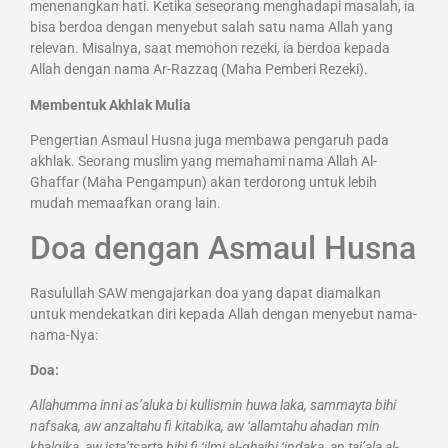
menenangkan hati. Ketika seseorang menghadapi masalah, ia
bisa berdoa dengan menyebut salah satu nama Allah yang
relevan. Misalnya, saat memohon rezeki, ia berdoa kepada
Allah dengan nama Ar-Razzaq (Maha Pemberi Rezeki).
Membentuk Akhlak Mulia
Pengertian Asmaul Husna juga membawa pengaruh pada
akhlak. Seorang muslim yang memahami nama Allah Al-
Ghaffar (Maha Pengampun) akan terdorong untuk lebih
mudah memaafkan orang lain.
Doa dengan Asmaul Husna
Rasulullah SAW mengajarkan doa yang dapat diamalkan
untuk mendekatkan diri kepada Allah dengan menyebut nama-
nama-Nya:
Doa:
Allahumma inni as’aluka bi kullismin huwa laka, sammayta bihi
nafsaka, aw anzaltahu fi kitabika, aw ‘allamtahu ahadan min
khalqika, aw ista’tsarta bihi fi ‘ilmi al-ghaibi ‘indaka, an taj’ala al-