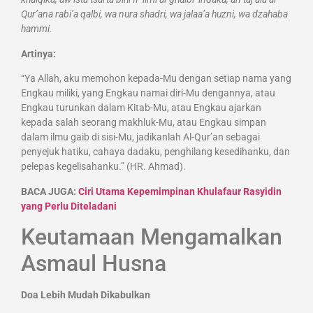
Qur’ana rabi’a qalbi, wa nura shadri, wa jalaa’a huzni, wa dzahaba
hammi.
Artinya:
“Ya Allah, aku memohon kepada-Mu dengan setiap nama yang
Engkau miliki, yang Engkau namai diri-Mu dengannya, atau
Engkau turunkan dalam Kitab-Mu, atau Engkau ajarkan
kepada salah seorang makhluk-Mu, atau Engkau simpan
dalam ilmu gaib di sisi-Mu, jadikanlah Al-Qur’an sebagai
penyejuk hatiku, cahaya dadaku, penghilang kesedihanku, dan
pelepas kegelisahanku.” (HR. Ahmad).
BACA JUGA:
Ciri Utama Kepemimpinan Khulafaur Rasyidin
yang Perlu Diteladani
Keutamaan Mengamalkan
Asmaul Husna
Doa Lebih Mudah Dikabulkan