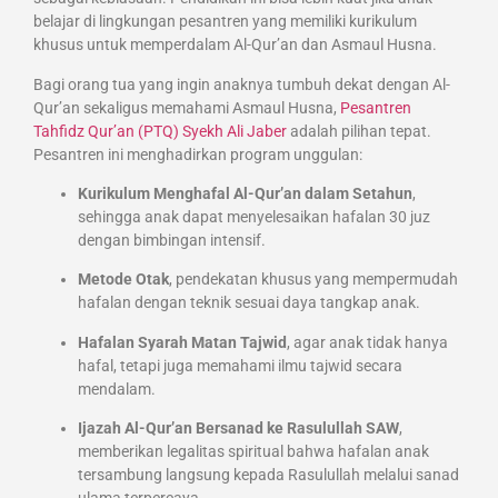
belajar di lingkungan pesantren yang memiliki kurikulum
khusus untuk memperdalam Al-Qur’an dan Asmaul Husna.
Bagi orang tua yang ingin anaknya tumbuh dekat dengan Al-
Qur’an sekaligus memahami Asmaul Husna,
Pesantren
Tahfidz Qur’an (PTQ) Syekh Ali Jaber
adalah pilihan tepat.
Pesantren ini menghadirkan program unggulan:
Kurikulum Menghafal Al-Qur’an dalam Setahun
,
sehingga anak dapat menyelesaikan hafalan 30 juz
dengan bimbingan intensif.
Metode Otak
, pendekatan khusus yang mempermudah
hafalan dengan teknik sesuai daya tangkap anak.
Hafalan Syarah Matan Tajwid
, agar anak tidak hanya
hafal, tetapi juga memahami ilmu tajwid secara
mendalam.
Ijazah Al-Qur’an Bersanad ke Rasulullah SAW
,
memberikan legalitas spiritual bahwa hafalan anak
tersambung langsung kepada Rasulullah melalui sanad