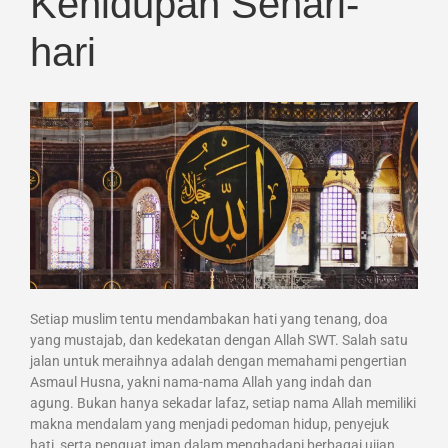
Kehidupan Sehari-
hari
Setiap muslim tentu mendambakan hati yang tenang, doa
yang mustajab, dan kedekatan dengan Allah SWT. Salah satu
jalan untuk meraihnya adalah dengan memahami pengertian
Asmaul Husna, yakni nama-nama Allah yang indah dan
agung. Bukan hanya sekadar lafaz, setiap nama Allah memiliki
makna mendalam yang menjadi pedoman hidup, penyejuk
hati, serta penguat iman dalam menghadapi berbagai ujian