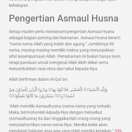
kehidupan.
Pengertian Asmaul Husna
Setiap muslim perlu memahami pengertian Asmaul Husna
sebagai bagian penting dari keimanan. Asmaul Husna berarti
“nama-nama Allah yang indah dan agung.” Jumlahnya 99
nama, masing-masing memiliki makna yang menunjukkan
sifat kesempurnaan Allah. Pemahaman ini bukan hanya teori,
tetapi panduan untuk mengenal Allah lebih dekat serta
menumbuhkan rasa cinta dan takut kepada-Nya.
Allah berfirman dalam Al-Qur’an:
وَلِلّٰهِ الْاَسْمَاۤءُ الْحُسْنٰى فَادْعُوْهُ بِهَاۖ وَذَرُوا الَّذِيْنَ يُلْحِدُوْنَ فِيْٓ
اَسْمَاۤىِٕهٖۗ سَيُجْزَوْنَ مَا كَانُوْا يَعْمَلُوْنَۖ
“Allah memiliki Asmaulhusna (nama-nama yang terbaik).
Maka, bermohonlah kepada-Nya dengan menyebut
(Asmaulhusna) itu dan tinggalkanlah orang-orang yang
menyalahartikan nama-nama-Nya. Mereka kelak akan
mendapat balasan atas apa yang telah mereka kerjakan.” (
QS.