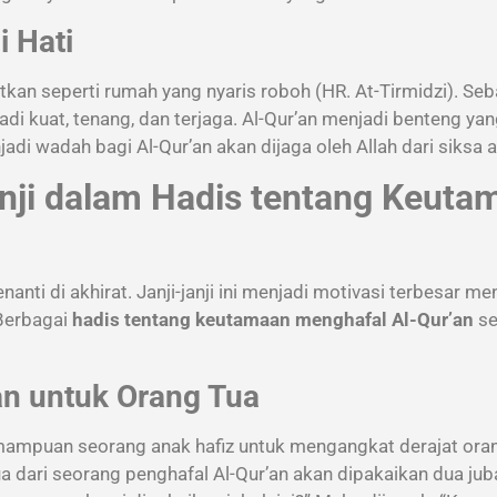
 Hati
kan seperti rumah yang nyaris roboh (HR. At-Tirmidzi). Seba
di kuat, tenang, dan terjaga. Al-Qur’an menjadi benteng yan
njadi wadah bagi Al-Qur’an akan dijaga oleh Allah dari siksa a
Janji dalam Hadis tentang Keut
nti di akhirat. Janji-janji ini menjadi motivasi terbesar m
 Berbagai
hadis tentang keutamaan menghafal Al-Qur’an
se
n untuk Orang Tua
mpuan seorang anak hafiz untuk mengangkat derajat orang
ari seorang penghafal Al-Qur’an akan dipakaikan dua juba