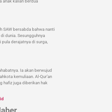
a anak kalian berdua
llah SAW bersabda bahwa nanti
a di dunia. Sesungguhnya
pula derajatnya di surga,
sahabatnya. Ia akan berwujud
ahkota kemuliaan. Al-Qur’an
ng hafiz juga diberikan hak
id
Jaber