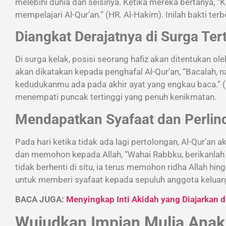
melebihi dunia dan seisinya. Ketika mereka bertanya, “
mempelajari Al-Qur’an.” (HR. Al-Hakim). Inilah bakti te
Diangkat Derajatnya di Surga Ter
Di surga kelak, posisi seorang hafiz akan ditentukan o
akan dikatakan kepada penghafal Al-Qur’an, “Bacalah, 
kedudukanmu ada pada akhir ayat yang engkau baca.” (HR
menempati puncak tertinggi yang penuh kenikmatan.
Mendapatkan Syafaat dan Perlind
Pada hari ketika tidak ada lagi pertolongan, Al-Qur’an
dan memohon kepada Allah, “Wahai Rabbku, berikanlah 
tidak berhenti di situ, ia terus memohon ridha Allah hing
untuk memberi syafaat kepada sepuluh anggota keluar
BACA JUGA:
Menyingkap Inti Akidah yang Diajarkan 
Wujudkan Impian Mulia Anak