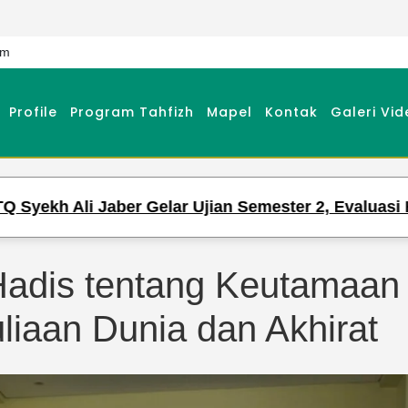
om
Profile
Program Tahfizh
Mapel
Kontak
Galeri Vid
aber Gelar Ujian Semester 2, Evaluasi Hafalan dan 
adis tentang Keutamaan 
liaan Dunia dan Akhirat