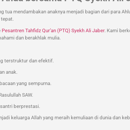
rang tua mendambakan anaknya menjadi bagian dari para
Ahl
tepat.
e
Pesantren Tahfidz Qur’an (PTQ) Syekh Ali Jaber
. Kami ber
emahami dan berakhlak mulia.
g terstruktur dan efektif.
an anak.
bacaan yang sempurna.
 Rasulullah SAW
.
santri berprestasi.
adi keluarga Allah yang meraih kemuliaan di dunia dan keba