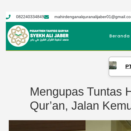
082240334849
mahirdenganalquranalijaber01@gmail.c
Beranda
PTQ Syekh Ali J
Mengupas Tuntas H
Qur’an, Jalan Kemu