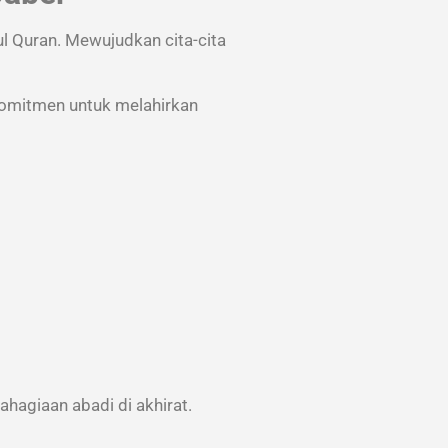
ul Quran
. Mewujudkan cita-cita
komitmen untuk melahirkan
hagiaan abadi di akhirat.