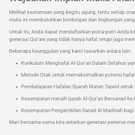
Melihat keutamaan yang begitu agung, tentu setiap o
mulia ini membutuhkan bimbingan dan lingkungan yang 
Untuk itu, Anda dapat mendaftarkan putra-putri Anda k
generasi Qur’ani yang tidak hanya hafal, tetapi juga m
Beberapa keunggulan yang kami tawarkan antara lain:
Kurikulum Menghafal Al-Qur’an Dalam Setahun
yan
Metode Otak
untuk memaksimalkan potensi hafal
Pembelajaran
Hafalan Syarah Matan Tajwid
untuk 
Kesempatan meraih
Ijazah Al-Qur’an Bersanad ke
Kesempatan Pengambilan Sanad di Madinah
bagi 
Mari bersama-sama kita antarkan generasi penerus menj