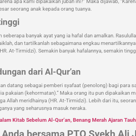
Karena apa kami dipakaikan jubah ini?” Maka dijawab, “Karen
rbesar seorang anak kepada orang tuanya.
tinggi
leh seberapa banyak ayat yang ia hafal dan amalkan. Rasulu
naiklah, dan tartilkanlah sebagaimana engkau menartilkanny
. At-Tirmidzi). Semakin banyak hafalannya, semakin tinggi 
ungan dari Al-Qur’an
 akan datang sebagai pemberi syafaat (penolong) bagi para 
ia pakaian (kehormatan).” Maka orang itu pun dipakaikan m
ga Allah meridhainya (HR. At-Tirmidzi). Lebih dari itu, seora
ganya yang seharusnya masuk neraka.
dalam Kitab Sebelum Al-Qur’an, Benang Merah Ajaran Tauh
 Anda bersama PTQ Syekh Ali 