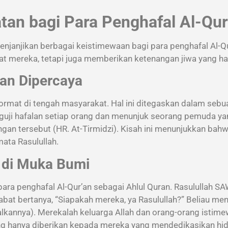
tan bagi Para Penghafal Al-Qur
enjanjikan berbagai keistimewaan bagi para penghafal Al-Q
t mereka, tetapi juga memberikan ketenangan jiwa yang hak
dan Dipercaya
mat di tengah masyarakat. Hal ini ditegaskan dalam sebuah
ji hafalan setiap orang dan menunjuk seorang pemuda yan
n tersebut (HR. At-Tirmidzi). Kisah ini menunjukkan bahw
ata Rasulullah.
h di Muka Bumi
ara penghafal Al-Qur’an sebagai
Ahlul Quran
. Rasulullah S
abat bertanya, “Siapakah mereka, ya Rasulullah?” Beliau me
nnya). Merekalah keluarga Allah dan orang-orang istimew
ng hanya diberikan kepada mereka yang mendedikasikan hid