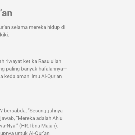
’an
ur’an selama mereka hidup di
iki.
 riwayat ketika Rasulullah
g paling banyak hafalannya—
a kedalaman ilmu Al-Qur’an
AW bersabda, “Sesungguhnya
njawab, “Mereka adalah Ahlul
a-Nya.” (HR. Ibnu Majah).
upnya untuk Al-Qur’an.