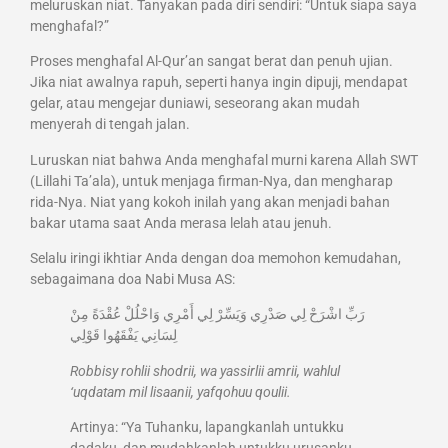
meluruskan niat. Tanyakan pada diri sendiri: “Untuk siapa saya
menghafal?”
Proses menghafal Al-Qur’an sangat berat dan penuh ujian.
Jika niat awalnya rapuh, seperti hanya ingin dipuji, mendapat
gelar, atau mengejar duniawi, seseorang akan mudah
menyerah di tengah jalan.
Luruskan niat bahwa Anda menghafal murni karena Allah SWT
(Lillahi Ta’ala), untuk menjaga firman-Nya, dan mengharap
rida-Nya. Niat yang kokoh inilah yang akan menjadi bahan
bakar utama saat Anda merasa lelah atau jenuh.
Selalu iringi ikhtiar Anda dengan doa memohon kemudahan,
sebagaimana doa Nabi Musa AS:
رَبِّ اشْرَحْ لِي صَدْرِي وَيَسِّرْ لِي أَمْرِي وَاحْلُلْ عُقْدَةً مِنْ
لِسَانِي يَفْقَهُوا قَوْلِي
Robbisy rohlii shodrii, wa yassirlii amrii, wahlul
‘uqdatam mil lisaanii, yafqohuu qoulii.
Artinya: “Ya Tuhanku, lapangkanlah untukku