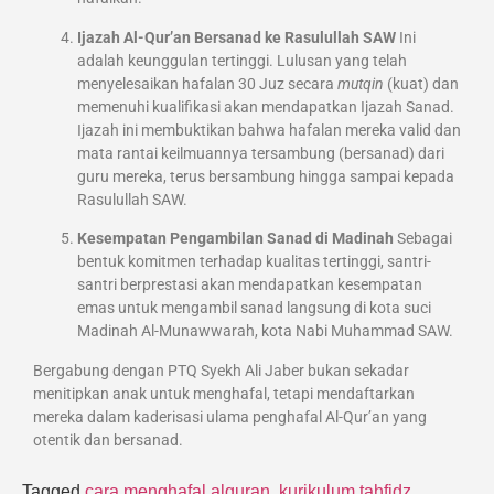
Ijazah Al-Qur’an Bersanad ke Rasulullah SAW
Ini
adalah keunggulan tertinggi. Lulusan yang telah
menyelesaikan hafalan 30 Juz secara
mutqin
(kuat) dan
memenuhi kualifikasi akan mendapatkan Ijazah Sanad.
Ijazah ini membuktikan bahwa hafalan mereka valid dan
mata rantai keilmuannya tersambung (bersanad) dari
guru mereka, terus bersambung hingga sampai kepada
Rasulullah SAW.
Kesempatan Pengambilan Sanad di Madinah
Sebagai
bentuk komitmen terhadap kualitas tertinggi, santri-
santri berprestasi akan mendapatkan kesempatan
emas untuk mengambil sanad langsung di kota suci
Madinah Al-Munawwarah, kota Nabi Muhammad SAW.
Bergabung dengan PTQ Syekh Ali Jaber bukan sekadar
menitipkan anak untuk menghafal, tetapi mendaftarkan
mereka dalam kaderisasi ulama penghafal Al-Qur’an yang
otentik dan bersanad.
Tagged
cara menghafal alquran
,
kurikulum tahfidz
,