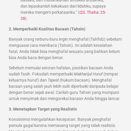
dadaku, dan mudahkanlah untukku urusanku,
dan lepaskanlah kekakuan dari lidahku, supaya
mereka mengerti perkataanku.” (
QS. Thaha: 25-
28
).
2. Memperbaiki Kualitas Bacaan (Tahsin)
Banyak orang terburu-buru ingin menghafal (Tahfidz) sebelum
menguasai cara membaca (Tahsin). Ini adalah kesalahan
fatal. Anda tidak bisa menghafal sesuatu yang bahkan belum
bisa Anda baca dengan benar.
Sebelum memulai setoran hafalan, pastikan bacaan Anda
sudah fasih. Fokuslah memperbaiki
Makharijul Huruf
(tempat
keluarnya huruf) dan
Tajwid
(hukum bacaan). Menghafal
bacaan yang salah jauh lebih sulit diperbaiki daripada belajar
dengan benar sejak awal. Carilah guru Tahsin yang mumpuni
untuk menyimak dan mengoreksi bacaan Anda hingga lancar.
3. Menetapkan Target yang Realistis
Konsistensi mengalahkan kecepatan. Banyak penghafal
pemula gagal karena memasang target yang tidak realistis.