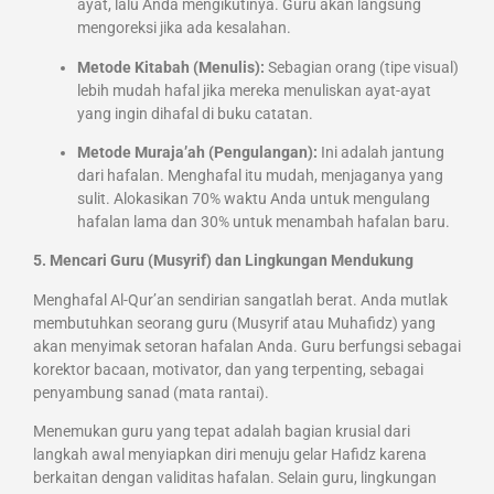
ayat, lalu Anda mengikutinya. Guru akan langsung
mengoreksi jika ada kesalahan.
Metode Kitabah (Menulis):
Sebagian orang (tipe visual)
lebih mudah hafal jika mereka menuliskan ayat-ayat
yang ingin dihafal di buku catatan.
Metode Muraja’ah (Pengulangan):
Ini adalah jantung
dari hafalan. Menghafal itu mudah, menjaganya yang
sulit. Alokasikan 70% waktu Anda untuk mengulang
hafalan lama dan 30% untuk menambah hafalan baru.
5. Mencari Guru (Musyrif) dan Lingkungan Mendukung
Menghafal Al-Qur’an sendirian sangatlah berat. Anda mutlak
membutuhkan seorang guru (Musyrif atau Muhafidz) yang
akan menyimak setoran hafalan Anda. Guru berfungsi sebagai
korektor bacaan, motivator, dan yang terpenting, sebagai
penyambung sanad (mata rantai).
Menemukan guru yang tepat adalah bagian krusial dari
langkah awal menyiapkan diri menuju gelar Hafidz karena
berkaitan dengan validitas hafalan. Selain guru, lingkungan