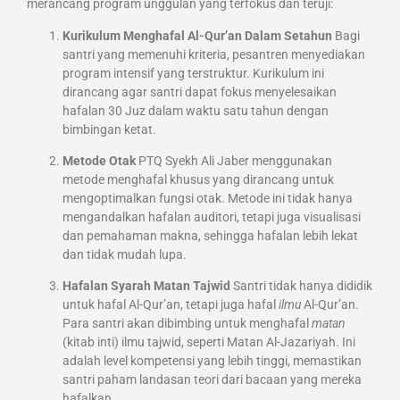
merancang program unggulan yang terfokus dan teruji:
Kurikulum Menghafal Al-Qur’an Dalam Setahun
Bagi
santri yang memenuhi kriteria, pesantren menyediakan
program intensif yang terstruktur. Kurikulum ini
dirancang agar santri dapat fokus menyelesaikan
hafalan 30 Juz dalam waktu satu tahun dengan
bimbingan ketat.
Metode Otak
PTQ Syekh Ali Jaber menggunakan
metode menghafal khusus yang dirancang untuk
mengoptimalkan fungsi otak. Metode ini tidak hanya
mengandalkan hafalan auditori, tetapi juga visualisasi
dan pemahaman makna, sehingga hafalan lebih lekat
dan tidak mudah lupa.
Hafalan Syarah Matan Tajwid
Santri tidak hanya dididik
untuk hafal Al-Qur’an, tetapi juga hafal
ilmu
Al-Qur’an.
Para santri akan dibimbing untuk menghafal
matan
(kitab inti) ilmu tajwid, seperti Matan Al-Jazariyah. Ini
adalah level kompetensi yang lebih tinggi, memastikan
santri paham landasan teori dari bacaan yang mereka
hafalkan.