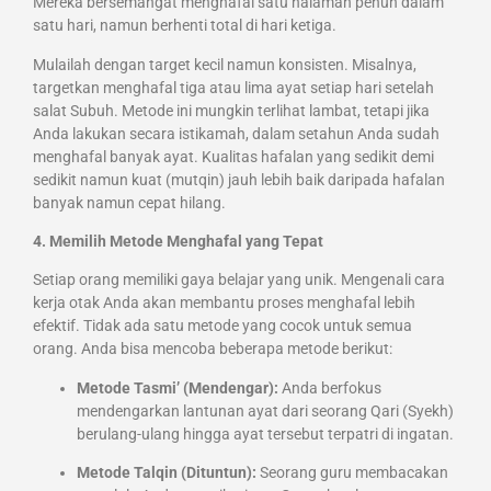
Mereka bersemangat menghafal satu halaman penuh dalam
satu hari, namun berhenti total di hari ketiga.
Mulailah dengan target kecil namun konsisten. Misalnya,
targetkan menghafal tiga atau lima ayat setiap hari setelah
salat Subuh. Metode ini mungkin terlihat lambat, tetapi jika
Anda lakukan secara istikamah, dalam setahun Anda sudah
menghafal banyak ayat. Kualitas hafalan yang sedikit demi
sedikit namun kuat (mutqin) jauh lebih baik daripada hafalan
banyak namun cepat hilang.
4. Memilih Metode Menghafal yang Tepat
Setiap orang memiliki gaya belajar yang unik. Mengenali cara
kerja otak Anda akan membantu proses menghafal lebih
efektif. Tidak ada satu metode yang cocok untuk semua
orang. Anda bisa mencoba beberapa metode berikut:
Metode Tasmi’ (Mendengar):
Anda berfokus
mendengarkan lantunan ayat dari seorang Qari (Syekh)
berulang-ulang hingga ayat tersebut terpatri di ingatan.
Metode Talqin (Dituntun):
Seorang guru membacakan