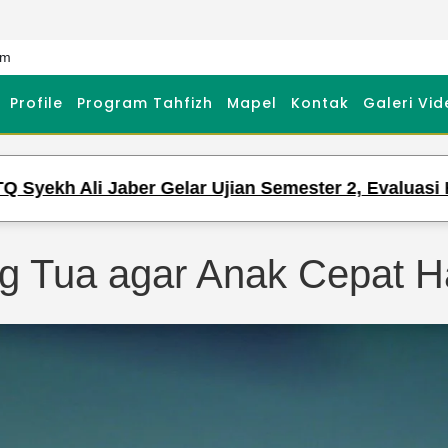
om
Profile
Program Tahfizh
Mapel
Kontak
Galeri Vid
 Jaber Gelar Ujian Semester 2, Evaluasi Hafalan dan
 Tua agar Anak Cepat Ha