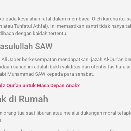
o pada kesalahan fatal dalam membaca. Oleh karena itu, sa
 atau Tuhfatul Athfal). Ini memastikan santri tidak hanya t
dibaca dengan kaidah tertentu.
Rasulullah SAW
h Ali Jaber berkesempatan mendapatkan Ijazah Al-Qur’an be
an sanad ini adalah bukti validitas dan otentisitas hafalan
 Nabi Muhammad SAW kepada para sahabat.
dz Qur’an untuk Masa Depan Anak?
ak di Rumah
 orang tua saat liburan atau melalui dukungan moral tetapla
a: