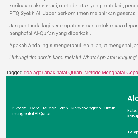
kurikulum akselerasi, metode otak yang mutakhir, pend
PTQ Syekh Ali Jaber berkomitmen melahirkan generasi Qu
Jangan tunda lagi kesempatan emas untuk masa depan 
penghafal Al-Qur’an yang diberkahi.
Apakah Anda ingin mengetahui lebih lanjut mengenai j
Hubungi tim admin kami melalui WhatsApp atau kunjungi k
Tagged
doa agar anak hafal Quran
,
Metode Menghafal Cepa
Al
Nikmati Cara Mudah dan Menyenangkan untuk
Baba
menghafal Al Qur’an
Kabup
Tele