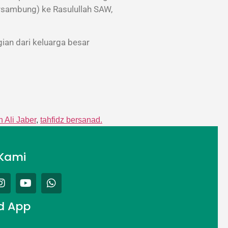
ersambung) ke Rasulullah SAW,
an dari keluarga besar
 Ali Jaber
,
tahfidz bersanad.
Kami
d App