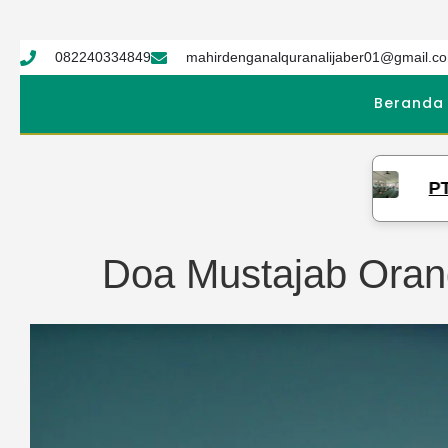
082240334849
mahirdenganalquranalijaber01@gmail.c
Beranda
PTQ Syekh Ali
Doa Mustajab Orang