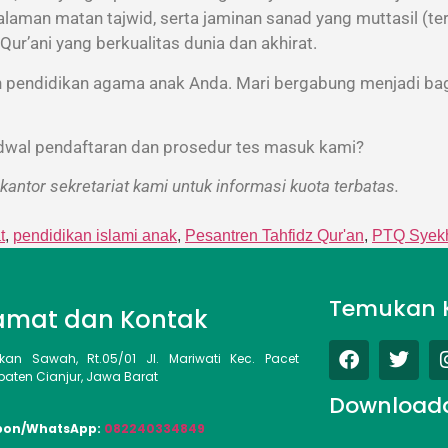
alaman matan tajwid, serta jaminan sanad yang muttasil (t
r’ani yang berkualitas dunia dan akhirat.
pendidikan agama anak Anda. Mari bergabung menjadi bagi
adwal pendaftaran dan prosedur tes masuk kami?
antor sekretariat kami untuk informasi kuota terbatas.
t
,
pendidikan islami anak
,
Pesantren Tahfidz Qur'an
,
PTQ Syekh
Temukan 
amat dan Kontak
kan Sawah, Rt.05/01 Jl. Mariwati Kec. Pacet
aten Cianjur, Jawa Barat
Download
pon/WhatsApp:
082240334849