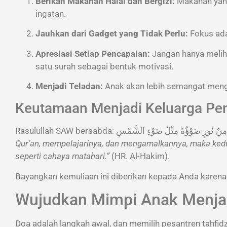
Berikan Makanan Halal dan Bergizi:
Makanan yang
ingatan.
Jauhkan dari Gadget yang Tidak Perlu:
Fokus adal
Apresiasi Setiap Pencapaian:
Jangan hanya meliha
satu surah sebagai bentuk motivasi.
Menjadi Teladan:
Anak akan lebih semangat mengha
Keutamaan Menjadi Keluarga Pen
Qur’an, mempelajarinya, dan mengamalkannya, maka kedu
seperti cahaya matahari.”
(HR. Al-Hakim).
Bayangkan kemuliaan ini diberikan kepada Anda karena
Wujudkan Mimpi Anak Menja
Doa adalah langkah awal, dan memilih pesantren tahfid