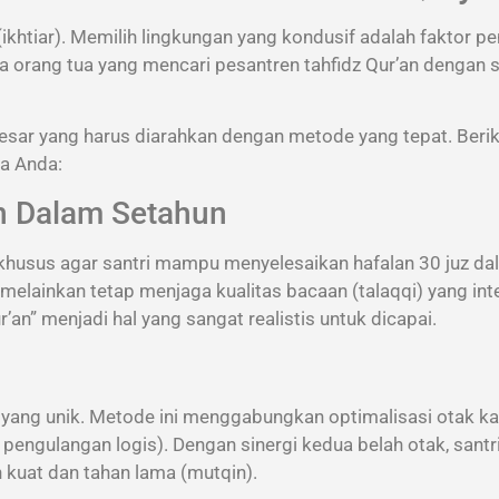
khtiar). Memilih lingkungan yang kondusif adalah faktor pe
a orang tua yang mencari pesantren tahfidz Qur’an dengan s
sar yang harus diarahkan dengan metode yang tepat. Beri
a Anda:
an Dalam Setahun
husus agar santri mampu menyelesaikan hafalan 30 juz dal
, melainkan tetap menjaga kualitas bacaan (talaqqi) yang i
’an” menjadi hal yang sangat realistis untuk dicapai.
yang unik. Metode ini menggabungkan optimalisasi otak kan
dan pengulangan logis). Dengan sinergi kedua belah otak, sant
h kuat dan tahan lama (mutqin).