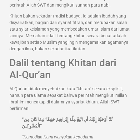
perintah Allah SWT dan mengikuti sunnah para nabi.
Khitan bukan sekadar tradisi budaya. Ia adalah ibadah yang
disyariatkan, bagian dari syariat fitrah, dan merupakan salah
satu syiar keislaman yang membedakan umat Islam dari umat
lainnya. Memahami dalil tentang khitan secara benar adalah
kewajiban setiap Muslim yang ingin mengamalkan agamanya
dengan ilmu, bukan sekadar ikut-ikutan.
Dalil tentang Khitan dari
Al-Qur’an
Al-Qur’an tidak menyebutkan kata “khitan” secara eksplisit,
namun para ulama sepakat bahwa perintah mengikuti millah
Ibrahim mencakup di dalamnya syariat khitan. Allah SWT
berfirman:
“ثُمَّ أَوْحَيْنَا إِلَيْكَ أَنِ اتَّبِعْ مِلَّةَ إِبْرَاهِيمَ حَنِيفًا ۖ وَمَا كَانَ مِنَ
الْمُشْرِكِينَ”
“Kemudian Kami wahyukan kepadamu