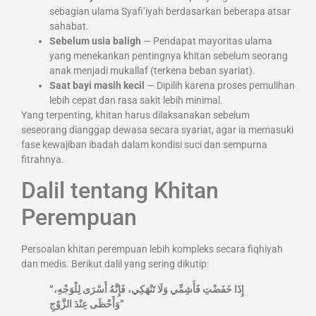
sebagian ulama Syafi’iyah berdasarkan beberapa atsar
sahabat.
Sebelum usia baligh
— Pendapat mayoritas ulama
yang menekankan pentingnya khitan sebelum seorang
anak menjadi mukallaf (terkena beban syariat).
Saat bayi masih kecil
— Dipilih karena proses pemulihan
lebih cepat dan rasa sakit lebih minimal.
Yang terpenting, khitan harus dilaksanakan sebelum
seseorang dianggap dewasa secara syariat, agar ia memasuki
fase kewajiban ibadah dalam kondisi suci dan sempurna
fitrahnya.
Dalil tentang Khitan
Perempuan
Persoalan khitan perempuan lebih kompleks secara fiqhiyah
dan medis. Berikut dalil yang sering dikutip:
“إِذَا خَفَضْتِ فَأَشِمِّي وَلَا تَنْهَكِي، فَإِنَّهُ أَسْرَى لِلْوَجْهِ،
وَأَحْظَى عِنْدَ الزَّوْجِ”