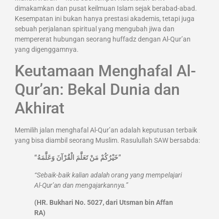
dimakamkan dan pusat keilmuan Islam sejak berabad-abad.
Kesempatan ini bukan hanya prestasi akademis, tetapi juga
sebuah perjalanan spiritual yang mengubah jiwa dan
mempererat hubungan seorang huffadz dengan Al-Qur’an
yang digenggamnya.
Keutamaan Menghafal Al-
Qur’an: Bekal Dunia dan
Akhirat
Memilih jalan menghafal Al-Qur’an adalah keputusan terbaik
yang bisa diambil seorang Muslim. Rasulullah SAW bersabda:
“خَيْرُكُمْ مَنْ تَعَلَّمَ الْقُرْآنَ وَعَلَّمَهُ”
“Sebaik-baik kalian adalah orang yang mempelajari
Al-Qur’an dan mengajarkannya.”
(HR. Bukhari No. 5027, dari Utsman bin Affan
RA)