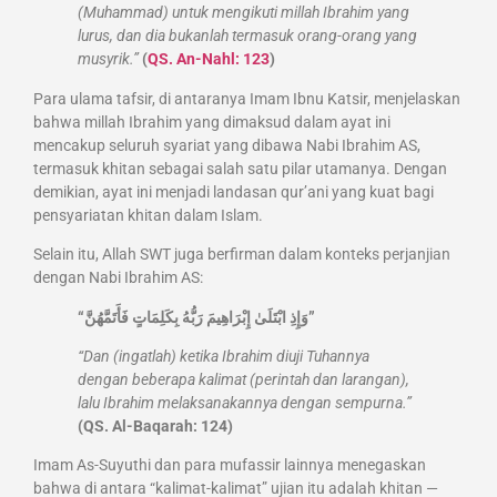
(Muhammad) untuk mengikuti millah Ibrahim yang
lurus, dan dia bukanlah termasuk orang-orang yang
musyrik.”
(
QS. An-Nahl: 123
)
Para ulama tafsir, di antaranya Imam Ibnu Katsir, menjelaskan
bahwa millah Ibrahim yang dimaksud dalam ayat ini
mencakup seluruh syariat yang dibawa Nabi Ibrahim AS,
termasuk khitan sebagai salah satu pilar utamanya. Dengan
demikian, ayat ini menjadi landasan qur’ani yang kuat bagi
pensyariatan khitan dalam Islam.
Selain itu, Allah SWT juga berfirman dalam konteks perjanjian
dengan Nabi Ibrahim AS:
“وَإِذِ ابْتَلَىٰ إِبْرَاهِيمَ رَبُّهُ بِكَلِمَاتٍ فَأَتَمَّهُنَّ”
“Dan (ingatlah) ketika Ibrahim diuji Tuhannya
dengan beberapa kalimat (perintah dan larangan),
lalu Ibrahim melaksanakannya dengan sempurna.”
(QS. Al-Baqarah: 124)
Imam As-Suyuthi dan para mufassir lainnya menegaskan
bahwa di antara “kalimat-kalimat” ujian itu adalah khitan —