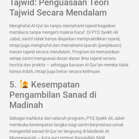
Tajwid: Penguasaan Teori
Tajwid Secara Mendalam
Menghafal Al-Qur’an tanpa memahami tajwid bagaikan
membaca tanpa mengerti makna huruf. Di PTQ Syekh Ali
Jaber, santri tidak hanya diajarkan mempraktikkan tajwid,
tetapi juga menghafal dan memahami syarah (penjelasan)
matan tajwid secara mendalam. Program ini memastikan
setiap santri menguasai dasar-dasar ilmu tajwid secara
teoritis dan praktis — sehingga bacaan Al-Qur’an mereka tidak
hanya indah, tetapi juga benar secara keilmuan.
5.
Kesempatan
Pengambilan Sanad di
Madinah
Sebagai mahkota dari seluruh program, PTQ Syekh Ali Jaber
membuka kesempatan langka bagi santri berprestasi untuk
mengambil sanad Al-Qur’an langsung di Madinah Al-
Munawwarah — kota suci tempat Rasulullah SAW