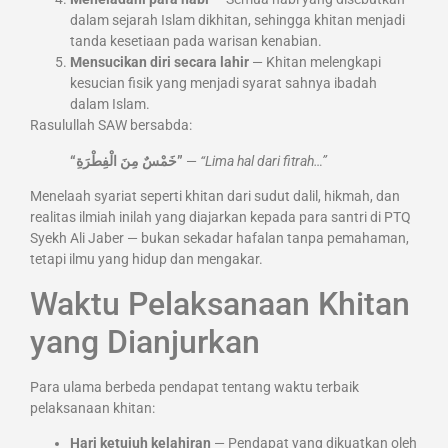
dalam sejarah Islam dikhitan, sehingga khitan menjadi
tanda kesetiaan pada warisan kenabian.
Mensucikan diri secara lahir
— Khitan melengkapi
kesucian fisik yang menjadi syarat sahnya ibadah
dalam Islam.
Rasulullah SAW bersabda:
“خَمْسٌ مِنَ الْفِطْرَةِ”
—
“Lima hal dari fitrah…”
Menelaah syariat seperti khitan dari sudut dalil, hikmah, dan
realitas ilmiah inilah yang diajarkan kepada para santri di PTQ
Syekh Ali Jaber — bukan sekadar hafalan tanpa pemahaman,
tetapi ilmu yang hidup dan mengakar.
Waktu Pelaksanaan Khitan
yang Dianjurkan
Para ulama berbeda pendapat tentang waktu terbaik
pelaksanaan khitan:
Hari ketujuh kelahiran
— Pendapat yang dikuatkan oleh