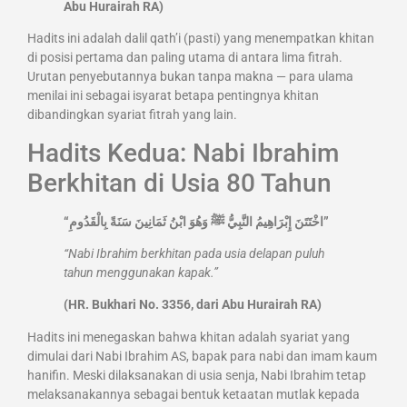
Abu Hurairah RA)
Hadits ini adalah dalil qath’i (pasti) yang menempatkan khitan
di posisi pertama dan paling utama di antara lima fitrah.
Urutan penyebutannya bukan tanpa makna — para ulama
menilai ini sebagai isyarat betapa pentingnya khitan
dibandingkan syariat fitrah yang lain.
Hadits Kedua: Nabi Ibrahim
Berkhitan di Usia 80 Tahun
“اخْتَتَنَ إِبْرَاهِيمُ النَّبِيُّ ﷺ وَهُوَ ابْنُ ثَمَانِينَ سَنَةً بِالْقَدُومِ”
“Nabi Ibrahim berkhitan pada usia delapan puluh
tahun menggunakan kapak.”
(HR. Bukhari No. 3356, dari Abu Hurairah RA)
Hadits ini menegaskan bahwa khitan adalah syariat yang
dimulai dari Nabi Ibrahim AS, bapak para nabi dan imam kaum
hanifin. Meski dilaksanakan di usia senja, Nabi Ibrahim tetap
melaksanakannya sebagai bentuk ketaatan mutlak kepada