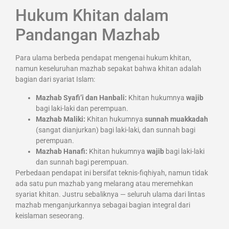
Hukum Khitan dalam
Pandangan Mazhab
Para ulama berbeda pendapat mengenai hukum khitan,
namun keseluruhan mazhab sepakat bahwa khitan adalah
bagian dari syariat Islam:
Mazhab Syafi’i dan Hanbali:
Khitan hukumnya
wajib
bagi laki-laki dan perempuan.
Mazhab Maliki:
Khitan hukumnya
sunnah muakkadah
(sangat dianjurkan) bagi laki-laki, dan sunnah bagi
perempuan.
Mazhab Hanafi:
Khitan hukumnya
wajib
bagi laki-laki
dan sunnah bagi perempuan.
Perbedaan pendapat ini bersifat teknis-fiqhiyah, namun tidak
ada satu pun mazhab yang melarang atau meremehkan
syariat khitan. Justru sebaliknya — seluruh ulama dari lintas
mazhab menganjurkannya sebagai bagian integral dari
keislaman seseorang.