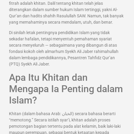
fitrah adalah khitan. Dalil tentang khitan telah jelas
diterangkan dalam sumber hukum Islam tertinggi, yakni Al-
Qur’an dan hadits shahih Rasulullah SAW. Namun, tak banyak
yang memahaminya secara mendalam, utuh, dan benar.
Di sinilah letak pentingnya pendidikan Islam yang tidak
sekadar hafalan, tetapi menyentuh pemahaman syariat
secara menyeluruh — sebagaimana yang dibangun di atas
fondasi kokoh oleh almarhum Syekh Ali Jaber rahimahullah
dalam lembaga pendidikannya, Pesantren Tahfidz Qur’an
(PTQ) Syekh Ali Jaber.
Apa Itu Khitan dan
Mengapa Ia Penting dalam
Islam?
Khitan (dalam bahasa Arab: الختان) secara bahasa berarti
“memotong.” Secara istilah syar’i, khitan adalah proses
pemotongan bagian tertentu pada alat kelamin, baik laki-laki
maupun perempuan, sebagai bentuk ketaatan kepada