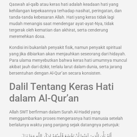
Qaswah al-qalb atau keras hati adalah keadaan hati yang
kehilangan kepekaannya terhadap nasihat, peringatan, dan
tanda-tanda kebesaran Allah. Hati yang keras tidak lagi
mudah menangis saat mendengar ayat-ayat-Nya, tidak
tergerak oleh kematian dan akhirat, serta cenderung
meremehkan dosa.
Kondisi ini bukanlah penyakit fisik, namun penyakit spiritual
yang jika dibiarkan akan menjauhkan seseorang dari hidayah.
Para ulama menyebutkan bahwa keras hati umumnya muncul
akibat jauh dari dzikir, terlalu larut dalam dunia, serta jarang
bersentuhan dengan Al-Qur’an secara konsisten.
Dalil Tentang Keras Hati
dalam Al-Qur’an
Allah SWT berfirman dalam Surah Al-Hadid yang
menggambarkan proses mengerasnya hati manusia setelah
berlalunya waktu yang panjang sejak datangnya petunjuk:
أَلَمْ يَأْنِ لِلَّذِينَ آمَنُوا أَنْ تَخْشَعَ قُلُوبُهُمْ لِذِكْرِ اللَّهِ وَمَا نَزَلَ