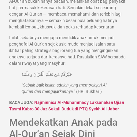
Al-Qur’an bukan hanya bacaan, melainkan obat bagi penyakit
hati, termasuk kekerasan hati. Semakin dekat seseorang
dengan Al-Qur’an — membaca, memahami, dan terlebih lagi
menghafalkannya — semakin besar pula peluang hatinya
kembali lembut, khusyuk, dan peka terhadap kebenaran.
Inilah sebabnya mengapa mendidik anak untuk menjadi
penghafal Al-Qur’an sejak usia muda menjadi salah satu
ikhtiar paling strategis bagi orang tua yang menginginkan
anaknya terjaga dari kerasnya hati. Rasulullah SAW bersabda
dalam riwayat yang masyhur:
خَيْرُكُمْ مَنْ تَعَلَّمَ الْقُرْآنَ وَعَلَّمَهُ
“Sebaik-baik kalian adalah yang mempelajari Al-
Qur’an dan mengajarkannya.”
(HR. Bukhari)
BACA JUGA:
Najminnisa Al-Muhammady Laksanakan Ujian
Tasmi Kubro 30 Juz Sekali Duduk di PTQ Syekh Ali Jaber
Mendekatkan Anak pada
Al-Qur’an Sejak Dini