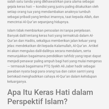
salah satu tanda yang dikhawatirkan para ulama sebagai
gejala keras hati — kondisi yang justru paling ditakutkan oleh
setiap orang tua yang mendambakan anaknya tumbuh
sebagai pribadi yang lembut imannya, taat kepada Allah, dan
mencintai Al-Qur’an sepanjang hidupnya.
Islam tidak membiarkan persoalan ini tanpa penjelasan.
Banyak dalil tentang keras hati yang termaktub dalam Al-
Qur’an dan Hadits, sekaligus memberikan jalan keluar yang
jelas: mendekatkan diri kepada Kalamullah, Al-Qur’an. Artikel
ini akan mengulas dalil-dalilnya secara mendalam, serta
menunjukkan bagaimana pendidikan tahfidz yang tepat dapat
menjadi penawar paling ampuh bagi hati yang mulai mengeras
— termasuk bagaimana PTQ Syekh Ali Jaber hadir sebagai
jawaban nyata bagi para orang tua dan calon santri yang
bertekad menghadirkan cahaya Al-Qur’an dalam kehidupan
keluarganya.
Apa Itu Keras Hati dalam
Perspektif Islam?