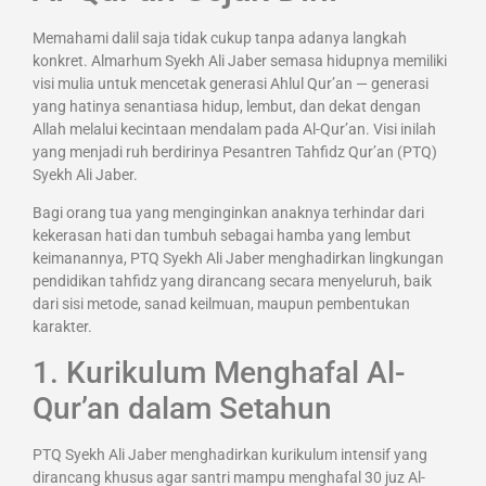
Memahami dalil saja tidak cukup tanpa adanya langkah
konkret. Almarhum Syekh Ali Jaber semasa hidupnya memiliki
visi mulia untuk mencetak generasi Ahlul Qur’an — generasi
yang hatinya senantiasa hidup, lembut, dan dekat dengan
Allah melalui kecintaan mendalam pada Al-Qur’an. Visi inilah
yang menjadi ruh berdirinya Pesantren Tahfidz Qur’an (PTQ)
Syekh Ali Jaber.
Bagi orang tua yang menginginkan anaknya terhindar dari
kekerasan hati dan tumbuh sebagai hamba yang lembut
keimanannya, PTQ Syekh Ali Jaber menghadirkan lingkungan
pendidikan tahfidz yang dirancang secara menyeluruh, baik
dari sisi metode, sanad keilmuan, maupun pembentukan
karakter.
1. Kurikulum Menghafal Al-
Qur’an dalam Setahun
PTQ Syekh Ali Jaber menghadirkan kurikulum intensif yang
dirancang khusus agar santri mampu menghafal 30 juz Al-