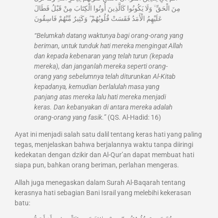
مِنَ الْحَقِّ ۙ وَلَا يَكُونُوا كَالَّذِينَ أُوتُوا الْكِتَابَ مِنْ قَبْلُ فَطَالَ
عَلَيْهِمُ الْأَمَدُ فَقَسَتْ قُلُوبُهُمْ ۖ وَكَثِيرٌ مِّنْهُمْ فَاسِقُونَ
“Belumkah datang waktunya bagi orang-orang yang
beriman, untuk tunduk hati mereka mengingat Allah
dan kepada kebenaran yang telah turun (kepada
mereka), dan janganlah mereka seperti orang-
orang yang sebelumnya telah diturunkan Al-Kitab
kepadanya, kemudian berlalulah masa yang
panjang atas mereka lalu hati mereka menjadi
keras. Dan kebanyakan di antara mereka adalah
orang-orang yang fasik.”
(QS. Al-Hadid: 16)
Ayat ini menjadi salah satu dalil tentang keras hati yang paling
tegas, menjelaskan bahwa berjalannya waktu tanpa diiringi
kedekatan dengan dzikir dan Al-Qur’an dapat membuat hati
siapa pun, bahkan orang beriman, perlahan mengeras.
Allah juga menegaskan dalam Surah Al-Baqarah tentang
kerasnya hati sebagian Bani Israil yang melebihi kekerasan
batu: