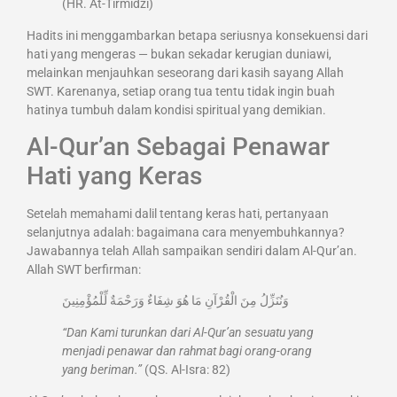
(HR. At-Tirmidzi)
Hadits ini menggambarkan betapa seriusnya konsekuensi dari
hati yang mengeras — bukan sekadar kerugian duniawi,
melainkan menjauhkan seseorang dari kasih sayang Allah
SWT. Karenanya, setiap orang tua tentu tidak ingin buah
hatinya tumbuh dalam kondisi spiritual yang demikian.
Al-Qur’an Sebagai Penawar
Hati yang Keras
Setelah memahami dalil tentang keras hati, pertanyaan
selanjutnya adalah: bagaimana cara menyembuhkannya?
Jawabannya telah Allah sampaikan sendiri dalam Al-Qur’an.
Allah SWT berfirman:
وَنُنَزِّلُ مِنَ الْقُرْآنِ مَا هُوَ شِفَاءٌ وَرَحْمَةٌ لِّلْمُؤْمِنِينَ
“Dan Kami turunkan dari Al-Qur’an sesuatu yang
menjadi penawar dan rahmat bagi orang-orang
yang beriman.”
(QS. Al-Isra: 82)