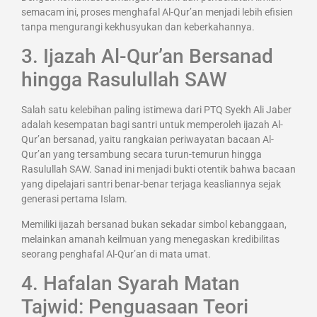
semacam ini, proses menghafal Al-Qur’an menjadi lebih efisien
tanpa mengurangi kekhusyukan dan keberkahannya.
3. Ijazah Al-Qur’an Bersanad
hingga Rasulullah SAW
Salah satu kelebihan paling istimewa dari PTQ Syekh Ali Jaber
adalah kesempatan bagi santri untuk memperoleh ijazah Al-
Qur’an bersanad, yaitu rangkaian periwayatan bacaan Al-
Qur’an yang tersambung secara turun-temurun hingga
Rasulullah SAW. Sanad ini menjadi bukti otentik bahwa bacaan
yang dipelajari santri benar-benar terjaga keasliannya sejak
generasi pertama Islam.
Memiliki ijazah bersanad bukan sekadar simbol kebanggaan,
melainkan amanah keilmuan yang menegaskan kredibilitas
seorang penghafal Al-Qur’an di mata umat.
4. Hafalan Syarah Matan
Tajwid: Penguasaan Teori