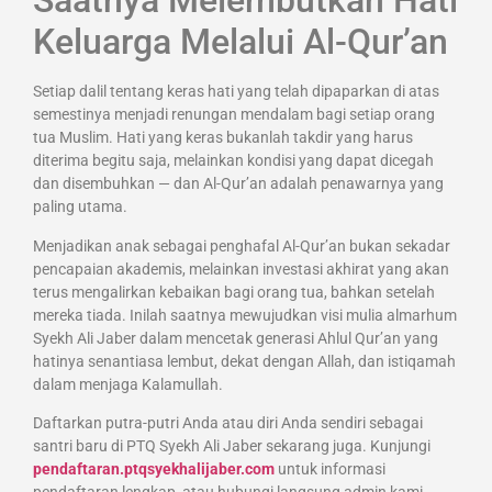
Saatnya Melembutkan Hati
Keluarga Melalui Al-Qur’an
Setiap dalil tentang keras hati yang telah dipaparkan di atas
semestinya menjadi renungan mendalam bagi setiap orang
tua Muslim. Hati yang keras bukanlah takdir yang harus
diterima begitu saja, melainkan kondisi yang dapat dicegah
dan disembuhkan — dan Al-Qur’an adalah penawarnya yang
paling utama.
Menjadikan anak sebagai penghafal Al-Qur’an bukan sekadar
pencapaian akademis, melainkan investasi akhirat yang akan
terus mengalirkan kebaikan bagi orang tua, bahkan setelah
mereka tiada. Inilah saatnya mewujudkan visi mulia almarhum
Syekh Ali Jaber dalam mencetak generasi Ahlul Qur’an yang
hatinya senantiasa lembut, dekat dengan Allah, dan istiqamah
dalam menjaga Kalamullah.
Daftarkan putra-putri Anda atau diri Anda sendiri sebagai
santri baru di PTQ Syekh Ali Jaber sekarang juga. Kunjungi
pendaftaran.ptqsyekhalijaber.com
untuk informasi
pendaftaran lengkap, atau hubungi langsung admin kami