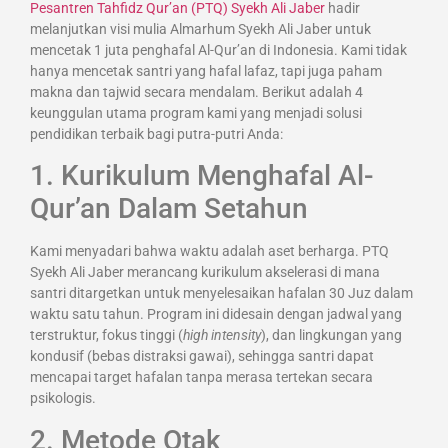
Pesantren Tahfidz Qur’an (PTQ) Syekh Ali Jaber
hadir
melanjutkan visi mulia Almarhum Syekh Ali Jaber untuk
mencetak 1 juta penghafal Al-Qur’an di Indonesia. Kami tidak
hanya mencetak santri yang hafal lafaz, tapi juga paham
makna dan tajwid secara mendalam. Berikut adalah 4
keunggulan utama program kami yang menjadi solusi
pendidikan terbaik bagi putra-putri Anda:
1. Kurikulum Menghafal Al-
Qur’an Dalam Setahun
Kami menyadari bahwa waktu adalah aset berharga. PTQ
Syekh Ali Jaber merancang kurikulum akselerasi di mana
santri ditargetkan untuk menyelesaikan hafalan 30 Juz dalam
waktu satu tahun. Program ini didesain dengan jadwal yang
terstruktur, fokus tinggi (
high intensity
), dan lingkungan yang
kondusif (bebas distraksi gawai), sehingga santri dapat
mencapai target hafalan tanpa merasa tertekan secara
psikologis.
2. Metode Otak