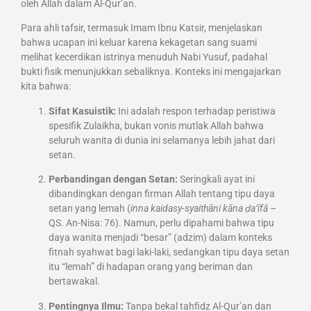
oleh Allah dalam Al-Qur’an.
Para ahli tafsir, termasuk Imam Ibnu Katsir, menjelaskan
bahwa ucapan ini keluar karena kekagetan sang suami
melihat kecerdikan istrinya menuduh Nabi Yusuf, padahal
bukti fisik menunjukkan sebaliknya. Konteks ini mengajarkan
kita bahwa:
Sifat Kasuistik:
Ini adalah respon terhadap peristiwa
spesifik Zulaikha, bukan vonis mutlak Allah bahwa
seluruh wanita di dunia ini selamanya lebih jahat dari
setan.
Perbandingan dengan Setan:
Seringkali ayat ini
dibandingkan dengan firman Allah tentang tipu daya
setan yang lemah (
inna kaidasy-syaithāni kāna ḍa‘īfā
–
QS. An-Nisa: 76). Namun, perlu dipahami bahwa tipu
daya wanita menjadi “besar” (adzim) dalam konteks
fitnah syahwat bagi laki-laki, sedangkan tipu daya setan
itu “lemah” di hadapan orang yang beriman dan
bertawakal.
Pentingnya Ilmu:
Tanpa bekal tahfidz Al-Qur’an dan