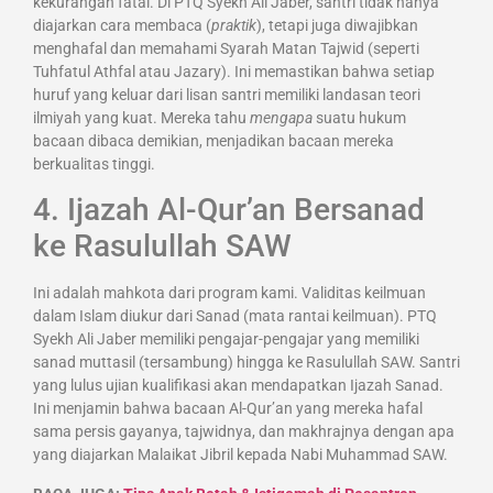
kekurangan fatal. Di PTQ Syekh Ali Jaber, santri tidak hanya
diajarkan cara membaca (
praktik
), tetapi juga diwajibkan
menghafal dan memahami Syarah Matan Tajwid (seperti
Tuhfatul Athfal atau Jazary). Ini memastikan bahwa setiap
huruf yang keluar dari lisan santri memiliki landasan teori
ilmiyah yang kuat. Mereka tahu
mengapa
suatu hukum
bacaan dibaca demikian, menjadikan bacaan mereka
berkualitas tinggi.
4. Ijazah Al-Qur’an Bersanad
ke Rasulullah SAW
Ini adalah mahkota dari program kami. Validitas keilmuan
dalam Islam diukur dari Sanad (mata rantai keilmuan). PTQ
Syekh Ali Jaber memiliki pengajar-pengajar yang memiliki
sanad muttasil (tersambung) hingga ke Rasulullah SAW. Santri
yang lulus ujian kualifikasi akan mendapatkan Ijazah Sanad.
Ini menjamin bahwa bacaan Al-Qur’an yang mereka hafal
sama persis gayanya, tajwidnya, dan makhrajnya dengan apa
yang diajarkan Malaikat Jibril kepada Nabi Muhammad SAW.