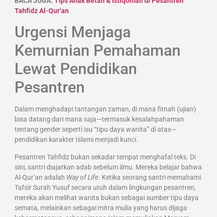
BACA JUGA:
Tips Anak Betah & Istiqomah di Pesantren
Tahfidz Al-Qur’an
Urgensi Menjaga
Kemurnian Pemahaman
Lewat Pendidikan
Pesantren
Dalam menghadapi tantangan zaman, di mana fitnah (ujian)
bisa datang dari mana saja—termasuk kesalahpahaman
tentang gender seperti isu “tipu daya wanita” di atas—
pendidikan karakter Islami menjadi kunci.
Pesantren Tahfidz bukan sekadar tempat menghafal teks. Di
sini, santri diajarkan adab sebelum ilmu. Mereka belajar bahwa
Al-Qur’an adalah
Way of Life
. Ketika seorang santri memahami
Tafsir Surah Yusuf secara utuh dalam lingkungan pesantren,
mereka akan melihat wanita bukan sebagai sumber tipu daya
semata, melainkan sebagai mitra mulia yang harus dijaga