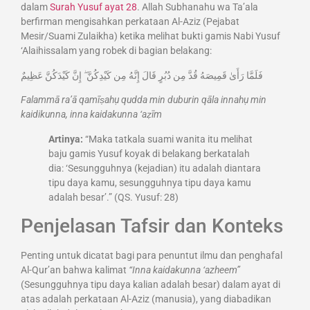
dalam
Surah Yusuf ayat 28
. Allah Subhanahu wa Ta’ala
berfirman mengisahkan perkataan Al-Aziz (Pejabat
Mesir/Suami Zulaikha) ketika melihat bukti gamis Nabi Yusuf
‘Alaihissalam yang robek di bagian belakang:
فَلَمَّا رَأَىٰ قَمِيصَهُ قُدَّ مِن دُبُرٍ قَالَ إِنَّهُ مِن كَيْدِكُنَّ ۖ إِنَّ كَيْدَكُنَّ عَظِيمٌ
Falammā ra’ā qamīṣahụ qudda min duburin qāla innahụ min
kaidikunna, inna kaidakunna ‘aẓīm
Artinya:
“Maka tatkala suami wanita itu melihat
baju gamis Yusuf koyak di belakang berkatalah
dia: ‘Sesungguhnya (kejadian) itu adalah diantara
tipu daya kamu, sesungguhnya tipu daya kamu
adalah besar’.” (QS. Yusuf: 28)
Penjelasan Tafsir dan Konteks
Penting untuk dicatat bagi para penuntut ilmu dan penghafal
Al-Qur’an bahwa kalimat
“Inna kaidakunna ‘azheem”
(Sesungguhnya tipu daya kalian adalah besar) dalam ayat di
atas adalah perkataan Al-Aziz (manusia), yang diabadikan