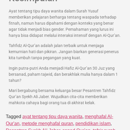
Ayat tentang tipu daya wanita dalam Surah Yusuf
memberikan pelajaran berharga tentang waspada terhadap
fitnah, namun harus dipahami dengan konteks yang benar
agar tidak menjadi bias gender. Pemahaman yang lurus ini
hanya bisa didapat melalui interaksi intensif dengan Al-Qur’an.
Tahfidz Al-Qur’an adalah jalan terbaik untuk menjaga
kemurnian hati dan pikiran. Jangan biarkan generasi penerus
kita tumbuh tanpa pegangan yang kuat.
Ingin putra-putri Anda menjadi Hafiz Al-Qur’an 30 Juz yang
bersanad, paham tajwid, dan berakhlak mulia hanya dalam 1
tahun?
Mari bergabung bersama keluarga besar Pesantren Tahfidz
Qur’an Syekh Ali Jaber. Wujudkan cita-cita memberikan
mahkota cahaya bagi orang tua di akhirat kelak.
Tagged
ayat tentang tipu daya wanita
,
menghafal Al-
Qur'an
,
metode menghafal quran
,
pendidikan islam
,