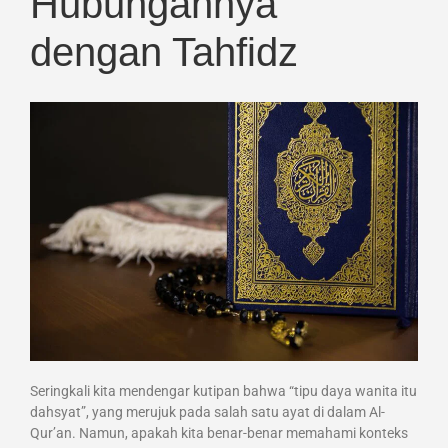
Hubungannya
dengan Tahfidz
Seringkali kita mendengar kutipan bahwa “tipu daya wanita itu
dahsyat”, yang merujuk pada salah satu ayat di dalam Al-
Qur’an. Namun, apakah kita benar-benar memahami konteks