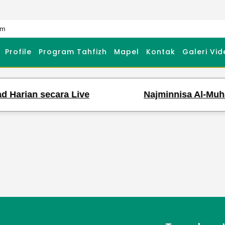
om
Profile
Program Tahfizh
Mapel
Kontak
Galeri Vid
Harian secara Live
Najminnisa Al-Muham