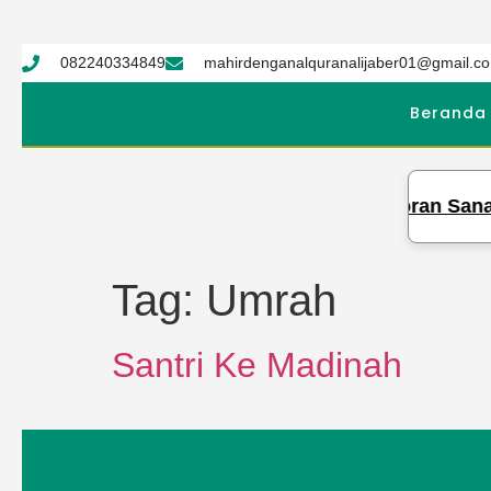
082240334849
mahirdenganalquranalijaber01@gmail.c
Beranda
 Tahfidz Qur’an Syekh Ali Jaber Gelar Setoran Sanad 
Tag:
Umrah
Santri Ke Madinah