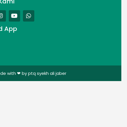
Kami
d App
de with ❤ by ptq syekh ali jaber