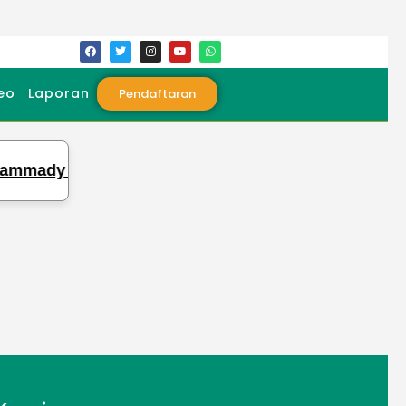
eo
Laporan
Pendaftaran
mady Laksanakan Ujian Tasmi Kubro 30 Juz Sekali 