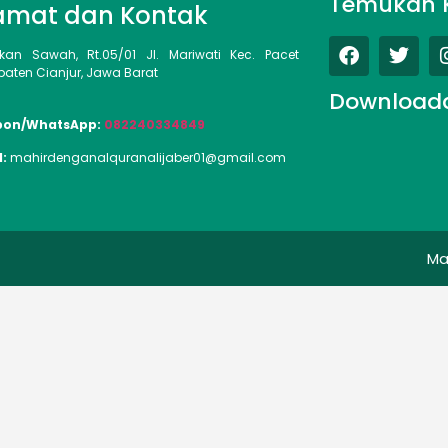
Temukan 
amat dan Kontak
kan Sawah, Rt.05/01 Jl. Mariwati Kec. Pacet
aten Cianjur, Jawa Barat
Download
pon/WhatsApp:
082240334849
l:
mahirdenganalquranalijaber01@gmail.com
Ma