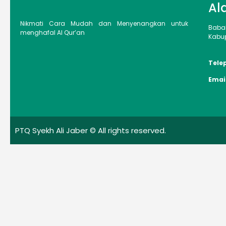
Al
Nikmati Cara Mudah dan Menyenangkan untuk
Baba
menghafal Al Qur’an
Kabup
Tele
Emai
PTQ Syekh Ali Jaber © All rights reserved.