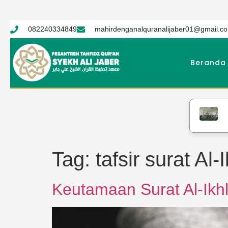
082240334849
mahirdenganalquranalijaber01@gmail.c
Beranda
PTQ
Tag:
tafsir surat Al-
Keutamaan Surat Al-Ik