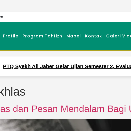
om
Profile
Program Tahfizh
Mapel
Kontak
Galeri Vid
 Syekh Ali Jaber Gelar Ujian Semester 2, Evaluasi 
Ikhlas
hlas dan Pesan Mendalam Bagi 