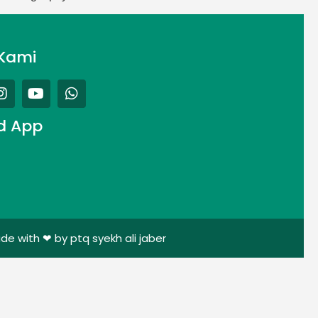
Kami
d App
de with ❤ by ptq syekh ali jaber