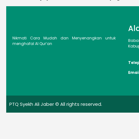
Al
Nikmati Cara Mudah dan Menyenangkan untuk
Baba
menghafal Al Qur’an
Kabup
Tele
Emai
PTQ Syekh Ali Jaber © All rights reserved.