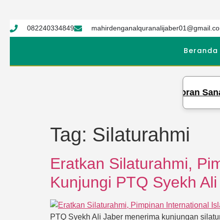
082240334849
mahirdenganalquranalijaber01@gmail.c
Beranda
 Tahfidz Qur’an Syekh Ali Jaber Gelar Setoran Sanad
Tag:
Silaturahmi
Eratkan Silaturahmi, Pim
Kunjungi PTQ Syekh Ali
PTQ Syekh Ali Jaber menerima kunjungan silatura