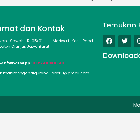
Temukan 
amat dan Kontak
kan Sawah, Rt.05/01 Jl. Mariwati Kec. Pacet
aten Cianjur, Jawa Barat
Download
pon/WhatsApp:
082240334849
l:
mahirdenganalquranalijaber01@gmail.com
Ma