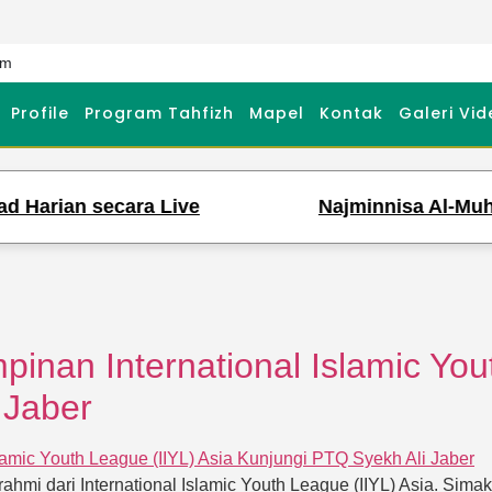
om
Profile
Program Tahfizh
Mapel
Kontak
Galeri Vid
 Harian secara Live
Najminnisa Al-Muham
pinan International Islamic You
 Jaber
hmi dari International Islamic Youth League (IIYL) Asia. Sima