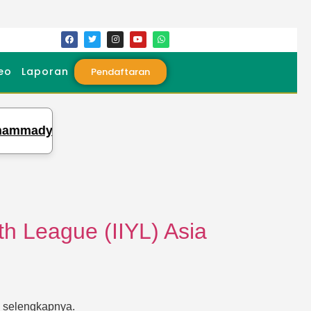
eo
Laporan
Pendaftaran
mady Laksanakan Ujian Tasmi Kubro 30 Juz Sekali 
th League (IIYL) Asia
k selengkapnya.