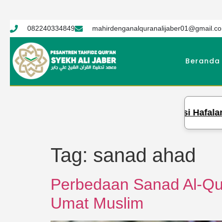
082240334849
mahirdenganalquranalijaber01@gmail.c
Beranda
aber Gelar Ujian Semester 2, Evaluasi Hafalan dan 
Tag:
sanad ahad
Perbedaan Sanad Al-Qu
Umat Muslim