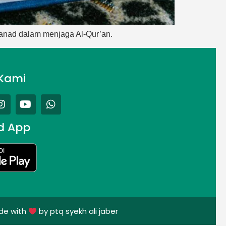
sanad dalam menjaga Al-Qur’an.
Kami
d App
de with
by ptq syekh ali jaber