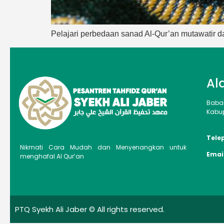
Pelajari perbedaan sanad Al-Qur’an mutawatir 
Al
Baba
Kabup
Tele
Nikmati Cara Mudah dan Menyenangkan untuk
Emai
menghafal Al Qur’an
PTQ Syekh Ali Jaber © All rights reserved.