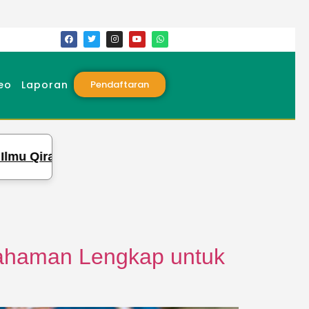
eo
Laporan
Pendaftaran
ira’at, Pesantren Tahfidz Qur’an Syekh Ali Jaber Gel
mahaman Lengkap untuk