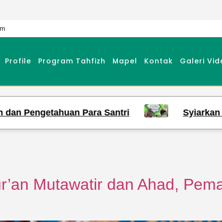
om
Profile
Program Tahfizh
Mapel
Kontak
Galeri Vid
Pengetahuan Para Santri
Syiarkan Ilmu Q
r’an Mutawatir dan Ahad, Pe