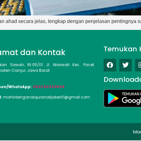
dan ahad secara jelas, lengkap dengan penjelasan pentingnya 
Temukan 
amat dan Kontak
kan Sawah, Rt.05/01 Jl. Mariwati Kec. Pacet
aten Cianjur, Jawa Barat
Download
pon/WhatsApp:
082240334849
l:
mahirdenganalquranalijaber01@gmail.com
Ma