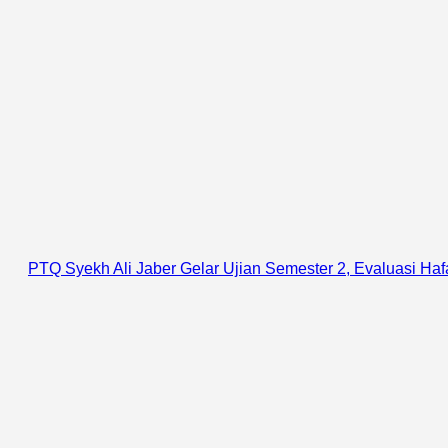
PTQ Syekh Ali Jaber Gelar Ujian Semester 2, Evaluasi Ha