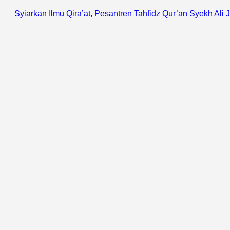
Syiarkan Ilmu Qira’at, Pesantren Tahfidz Qur’an Syekh Ali