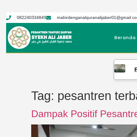
082240334849
mahirdenganalquranalijaber01@gmail.c
Beranda
PTQ Sye
Tag:
pesantren terb
Dampak Positif Pesantre