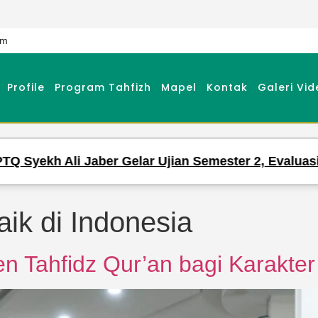
om
Profile
Program Tahfizh
Mapel
Kontak
Galeri Vid
kh Ali Jaber Gelar Ujian Semester 2, Evaluasi Hafa
aik di Indonesia
n Tahfidz Qur’an bagi Karakte