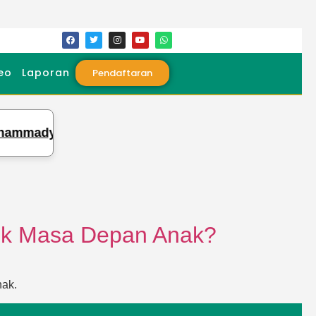
eo
Laporan
Pendaftaran
mmady Laksanakan Ujian Tasmi Kubro 30 Juz Sekali 
tuk Masa Depan Anak?
nak.