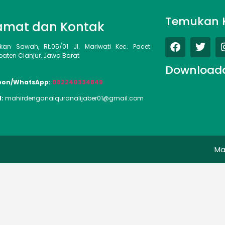
Temukan 
amat dan Kontak
kan Sawah, Rt.05/01 Jl. Mariwati Kec. Pacet
aten Cianjur, Jawa Barat
Download
pon/WhatsApp:
082240334849
l:
mahirdenganalquranalijaber01@gmail.com
Ma