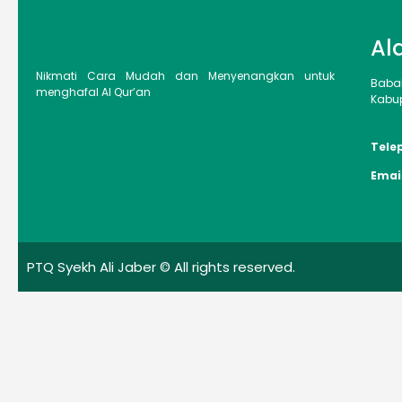
Al
Nikmati Cara Mudah dan Menyenangkan untuk
Baba
menghafal Al Qur’an
Kabup
Tele
Emai
PTQ Syekh Ali Jaber © All rights reserved.