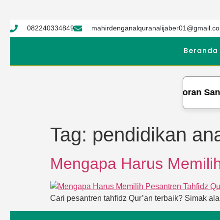
082240334849
mahirdenganalquranalijaber01@gmail.c
Beranda
 Tahfidz Qur’an Syekh Ali Jaber Gelar Setoran Sanad
Tag:
pendidikan ana
Mengapa Harus Memilih
Cari pesantren tahfidz Qur’an terbaik? Simak a