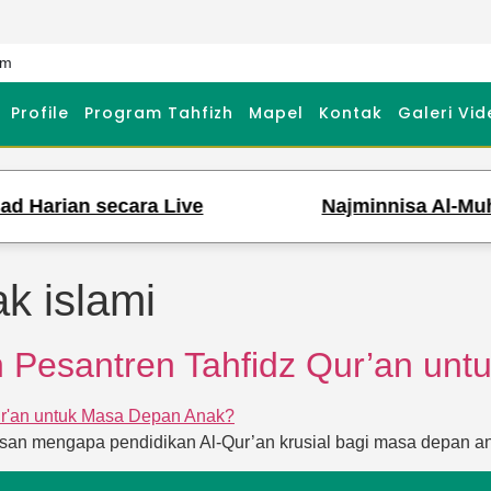
om
Profile
Program Tahfizh
Mapel
Kontak
Galeri Vid
 Harian secara Live
Najminnisa Al-Muha
k islami
 Pesantren Tahfidz Qur’an un
lasan mengapa pendidikan Al-Qur’an krusial bagi masa depan a