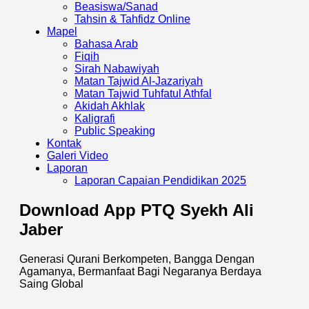
Beasiswa/Sanad
Tahsin & Tahfidz Online
Mapel
Bahasa Arab
Fiqih
Sirah Nabawiyah
Matan Tajwid Al-Jazariyah
Matan Tajwid Tuhfatul Athfal
Akidah Akhlak
Kaligrafi
Public Speaking
Kontak
Galeri Video
Laporan
Laporan Capaian Pendidikan 2025​
Download App PTQ Syekh Ali
Jaber
Generasi Qurani Berkompeten, Bangga Dengan
Agamanya, Bermanfaat Bagi Negaranya Berdaya
Saing Global