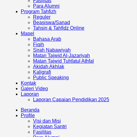
Fasilitas
Para Alumni
Program Tahfizh
Reguler
Beasiswa/Sanad
Tahsin & Tahfidz Online
Mapel
Bahasa Arab
Fiqih
Sirah Nabawiyah
Matan Tajwid Al-Jazariyah
Matan Tajwid Tuhfatul Athfal
Akidah Akhlak
Kaligrafi
Public Speaking
Kontak
Galeri Video
Laporan
Laporan Capaian Pendidikan 2025​
Beranda
Profile
Visi dan Misi
Kegiatan Santri
Fasilitas