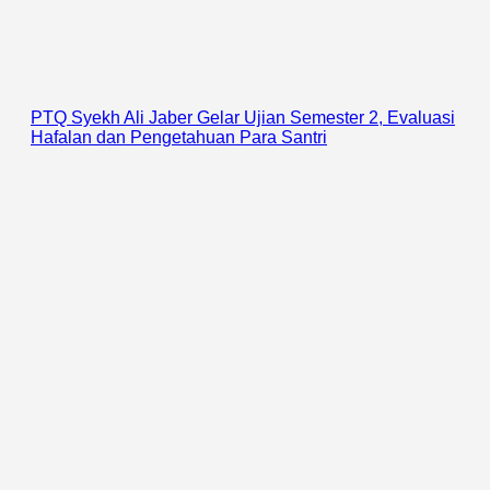
PTQ Syekh Ali Jaber Gelar Ujian Semester 2, Evaluasi
Hafalan dan Pengetahuan Para Santri