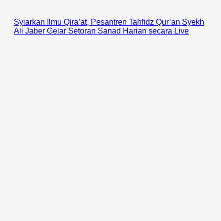
Syiarkan Ilmu Qira’at, Pesantren Tahfidz Qur’an Syekh
Ali Jaber Gelar Setoran Sanad Harian secara Live