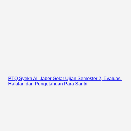
PTQ Syekh Ali Jaber Gelar Ujian Semester 2, Evaluasi
Hafalan dan Pengetahuan Para Santri