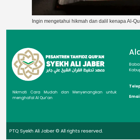
Ingin mengetahui hikmah dan dalil kenapa Al-Q
Al
Baba
Kabup
Tele
Nikmati Cara Mudah dan Menyenangkan untuk
Emai
menghafal Al Qur’an
PTQ Syekh Ali Jaber © All rights reserved.