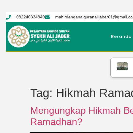
082240334849
mahirdenganalquranalijaber01@gmail.c
Beranda
PTQ S
Tag:
Hikmah Rama
Mengungkap Hikmah Besa
Ramadhan?