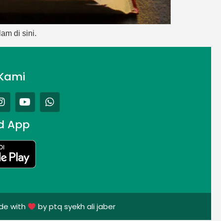
m di sini.
Kami
d App
de with
by ptq syekh ali jaber