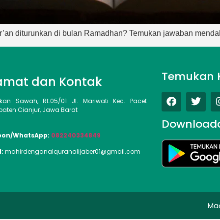
ur’an diturunkan di bulan Ramadhan? Temukan jawaban mendala
Temukan 
amat dan Kontak
kan Sawah, Rt.05/01 Jl. Mariwati Kec. Pacet
aten Cianjur, Jawa Barat
Download
pon/WhatsApp:
082240334849
l:
mahirdenganalquranalijaber01@gmail.com
Ma