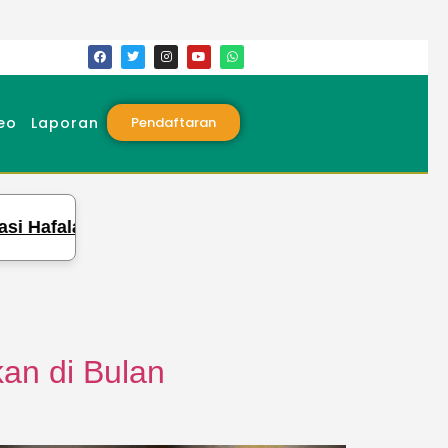
eo
Laporan
Pendaftaran
falan dan Pengetahuan Para Santri
Syiark
an di Bulan