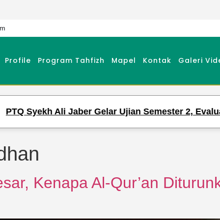
om
Profile
Program Tahfizh
Mapel
Kontak
Galeri Vid
yekh Ali Jaber Gelar Ujian Semester 2, Evaluasi Ha
dhan
r, Kenapa Al-Qur’an Diturunk