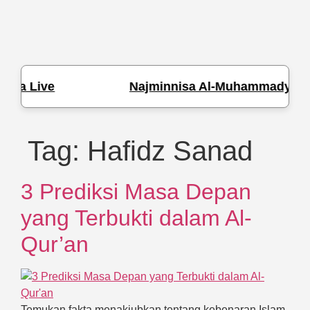
e
Najminnisa Al-Muhammady L
Tag:
Hafidz Sanad
3 Prediksi Masa Depan
yang Terbukti dalam Al-
Qur’an
Temukan fakta menakjubkan tentang kebenaran Islam