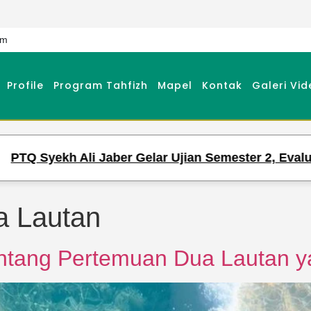
om
Profile
Program Tahfizh
Mapel
Kontak
Galeri Vid
yekh Ali Jaber Gelar Ujian Semester 2, Evaluasi Ha
 Lautan
entang Pertemuan Dua Lautan 