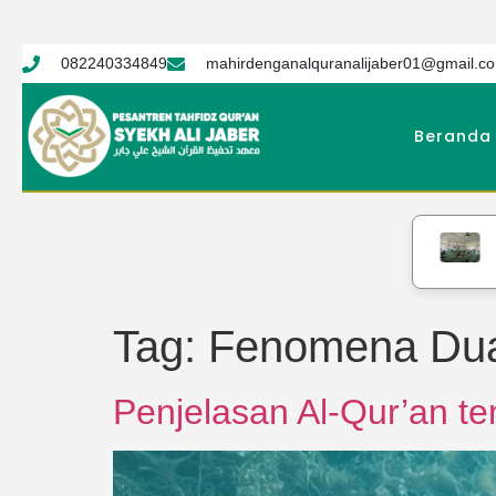
082240334849
mahirdenganalquranalijaber01@gmail.c
Beranda
PTQ S
Tag:
Fenomena Dua
Penjelasan Al-Qur’an t