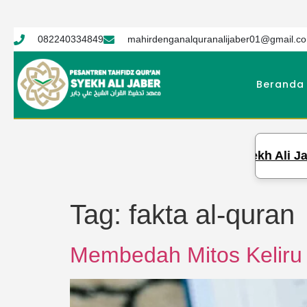
082240334849
mahirdenganalquranalijaber01@gmail.c
Beranda
PTQ Syekh Ali Jaber Ge
Tag:
fakta al-quran
Membedah Mitos Keliru 