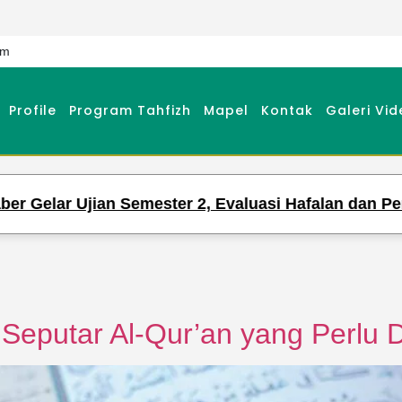
om
Profile
Program Tahfizh
Mapel
Kontak
Galeri Vid
lar Ujian Semester 2, Evaluasi Hafalan dan Pengetah
Seputar Al-Qur’an yang Perlu D