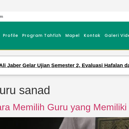
om
Profile
Program Tahfizh
Mapel
Kontak
Galeri Vid
ber Gelar Ujian Semester 2, Evaluasi Hafalan dan P
guru sanad
ara Memilih Guru yang Memiliki