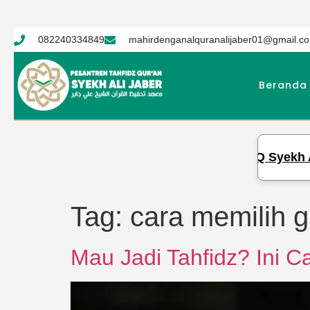
082240334849
mahirdenganalquranalijaber01@gmail.c
Beranda
PTQ Syekh Ali Ja
Tag:
cara memilih 
Mau Jadi Tahfidz? Ini C