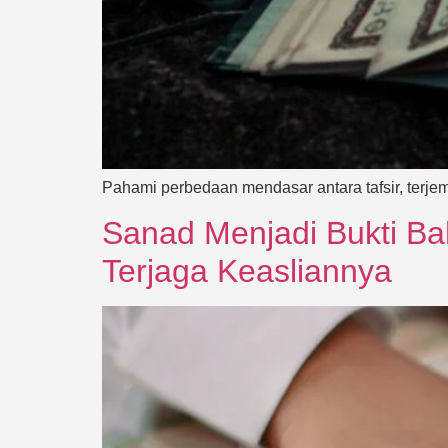
Pahami perbedaan mendasar antara tafsir, terjem
Sanad Menjadi Bukti Ba
Terjaga Keasliannya