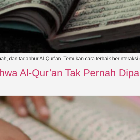
ah, dan tadabbur Al-Qur’an. Temukan cara terbaik berinteraksi
hwa Al-Qur’an Tak Pernah Dipa