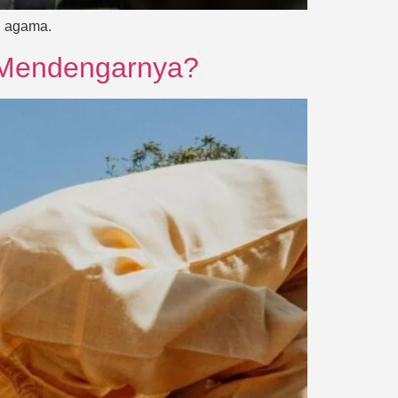
u agama.
t Mendengarnya?