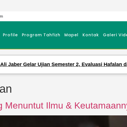
om
Profile
Program Tahfizh
Mapel
Kontak
Galeri Vid
Evaluasi Hafalan dan Pengetahuan Para Santri
’an
ng Menuntut Ilmu & Keutamaann