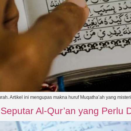
urah. Artikel ini mengupas makna huruf Muqatha’ah yang mister
Seputar Al-Qur’an yang Perlu D