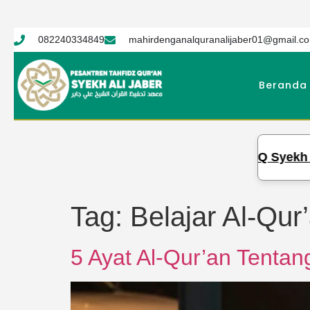
082240334849
mahirdenganalquranalijaber01@gmail.c
Beranda
PTQ Syekh Ali Jaber Gelar Ujian Semester 2, 
Tag:
Belajar Al-Qur
5 Ayat Al-Qur’an Tenta