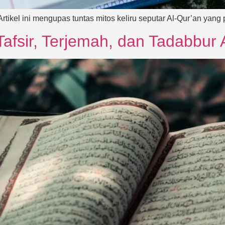
tikel ini mengupas tuntas mitos keliru seputar Al-Qur’an yang p
sir, Terjemah, dan Tadabbur 