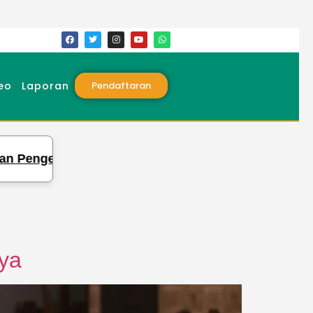
eo
Laporan
Pendaftaran
Syiarkan Ilmu Qira’at, Pesantren Tahfidz Qur’
ya