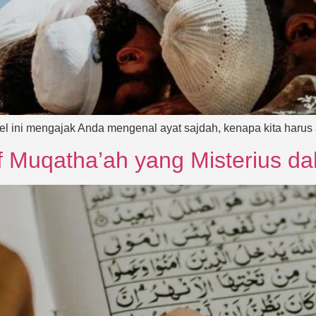
tikel ini mengajak Anda mengenal ayat sajdah, kenapa kita har
Muqatha’ah yang Misterius da