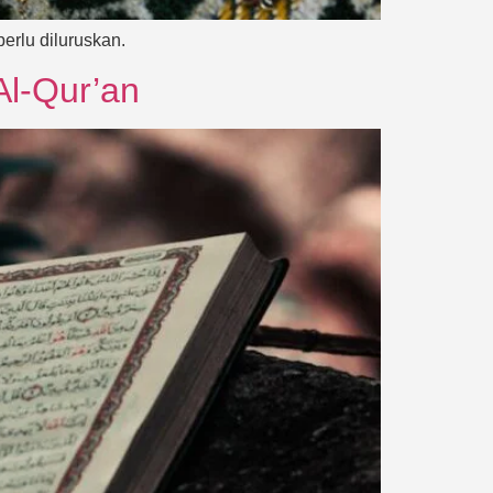
erlu diluruskan.
Al-Qur’an