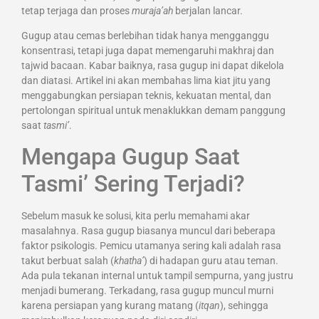
tetap terjaga dan proses
muraja’ah
berjalan lancar.
Gugup atau cemas berlebihan tidak hanya mengganggu
konsentrasi, tetapi juga dapat memengaruhi makhraj dan
tajwid bacaan. Kabar baiknya, rasa gugup ini dapat dikelola
dan diatasi. Artikel ini akan membahas lima kiat jitu yang
menggabungkan persiapan teknis, kekuatan mental, dan
pertolongan spiritual untuk menaklukkan demam panggung
saat
tasmi’
.
Mengapa Gugup Saat
Tasmi’ Sering Terjadi?
Sebelum masuk ke solusi, kita perlu memahami akar
masalahnya. Rasa gugup biasanya muncul dari beberapa
faktor psikologis. Pemicu utamanya sering kali adalah rasa
takut berbuat salah (
khatha’
) di hadapan guru atau teman.
Ada pula tekanan internal untuk tampil sempurna, yang justru
menjadi bumerang. Terkadang, rasa gugup muncul murni
karena persiapan yang kurang matang (
itqan
), sehingga