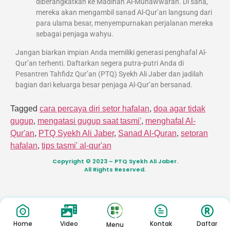
diberangkatkan ke Madinah Al-Munawwarah. Di sana,
mereka akan mengambil sanad Al-Qur’an langsung dari
para ulama besar, menyempurnakan perjalanan mereka
sebagai penjaga wahyu.
Jangan biarkan impian Anda memiliki generasi penghafal Al-
Qur’an terhenti. Daftarkan segera putra-putri Anda di
Pesantren Tahfidz Qur’an (PTQ) Syekh Ali Jaber dan jadilah
bagian dari keluarga besar penjaga Al-Qur’an bersanad.
Tagged
cara percaya diri setor hafalan
,
doa agar tidak
gugup
,
mengatasi gugup saat tasmi'
,
menghafal Al-
Qur'an
,
PTQ Syekh Ali Jaber
,
Sanad Al-Quran
,
setoran
hafalan
,
tips tasmi' al-qur'an
Copyright © 2023 – PTQ Syekh Ali Jaber.
All Rights Reserved.
Home
Video
Kontak
Daftar
Menu