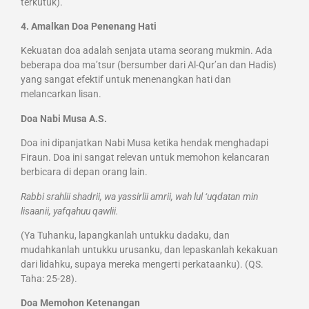
terkutuk).
4. Amalkan Doa Penenang Hati
Kekuatan doa adalah senjata utama seorang mukmin. Ada
beberapa doa ma’tsur (bersumber dari Al-Qur’an dan Hadis)
yang sangat efektif untuk menenangkan hati dan
melancarkan lisan.
Doa Nabi Musa A.S.
Doa ini dipanjatkan Nabi Musa ketika hendak menghadapi
Firaun. Doa ini sangat relevan untuk memohon kelancaran
berbicara di depan orang lain.
Rabbi srahlii shadrii, wa yassirlii amrii, wah lul ‘uqdatan min
lisaanii, yafqahuu qawlii.
(Ya Tuhanku, lapangkanlah untukku dadaku, dan
mudahkanlah untukku urusanku, dan lepaskanlah kekakuan
dari lidahku, supaya mereka mengerti perkataanku). (QS.
Taha: 25-28).
Doa Memohon Ketenangan