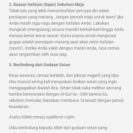
2. Kuasai Hafalan (Itqan) Sebelum Maju
Tidak ada yang lebih menumbuhkan percaya diri selain
persiapan yang matang. Jangan pernah maju untuk
tasmi’
jika
Anda masih ragu-ragu dengan hafalan Anda. Lakukan
muraja’ah
(mengulang) secara mandiri berkali-kali hingga Anda
merasa benar-benar lancar. Kunci utama untuk mengatasi
gugup adalah persiapan matang saat akan setor hafalan
(tasmi’). Ketika Anda yakin dengan materi Anda, rasa cemas
akan tergantikan oleh rasa siap.
3. Berlindung dari Godaan Setan
Rasa waswas, cemas berlebih, dan pikiran negatif yang tiba-
tiba muncul sering kali merupakan bisikan setan yang ingin
menggagalkan ibadah kita. Setan tidak suka melihat seorang
hamba berinteraksi dengan Al-Qur’an. Oleh karena itu,
sebelum memulai, biasakan membaca
Ta’awudz
dengan penuh
kesadaran:
A’udzu billahi minasy syaithonir rojiim.
(Aku berlindung kepada Allah dari godaan setan yang