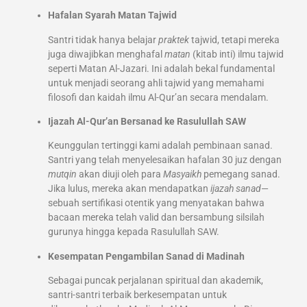
Hafalan Syarah Matan Tajwid
Santri tidak hanya belajar
praktek
tajwid, tetapi mereka
juga diwajibkan menghafal
matan
(kitab inti) ilmu tajwid
seperti Matan Al-Jazari. Ini adalah bekal fundamental
untuk menjadi seorang ahli tajwid yang memahami
filosofi dan kaidah ilmu Al-Qur’an secara mendalam.
Ijazah Al-Qur’an Bersanad ke Rasulullah SAW
Keunggulan tertinggi kami adalah pembinaan sanad.
Santri yang telah menyelesaikan hafalan 30 juz dengan
mutqin
akan diuji oleh para
Masyaikh
pemegang sanad.
Jika lulus, mereka akan mendapatkan
ijazah sanad
—
sebuah sertifikasi otentik yang menyatakan bahwa
bacaan mereka telah valid dan bersambung silsilah
gurunya hingga kepada Rasulullah SAW.
Kesempatan Pengambilan Sanad di Madinah
Sebagai puncak perjalanan spiritual dan akademik,
santri-santri terbaik berkesempatan untuk