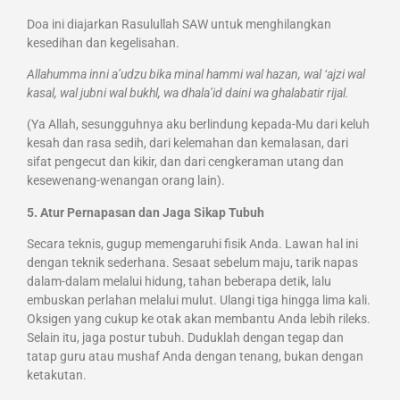
Doa ini diajarkan Rasulullah SAW untuk menghilangkan
kesedihan dan kegelisahan.
Allahumma inni a’udzu bika minal hammi wal hazan, wal ‘ajzi wal
kasal, wal jubni wal bukhl, wa dhala’id daini wa ghalabatir rijal.
(Ya Allah, sesungguhnya aku berlindung kepada-Mu dari keluh
kesah dan rasa sedih, dari kelemahan dan kemalasan, dari
sifat pengecut dan kikir, dan dari cengkeraman utang dan
kesewenang-wenangan orang lain).
5. Atur Pernapasan dan Jaga Sikap Tubuh
Secara teknis, gugup memengaruhi fisik Anda. Lawan hal ini
dengan teknik sederhana. Sesaat sebelum maju, tarik napas
dalam-dalam melalui hidung, tahan beberapa detik, lalu
embuskan perlahan melalui mulut. Ulangi tiga hingga lima kali.
Oksigen yang cukup ke otak akan membantu Anda lebih rileks.
Selain itu, jaga postur tubuh. Duduklah dengan tegap dan
tatap guru atau mushaf Anda dengan tenang, bukan dengan
ketakutan.