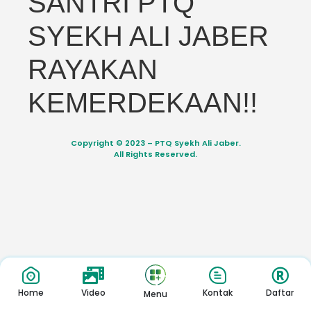
SANTRI PTQ
SYEKH ALI JABER
RAYAKAN
KEMERDEKAAN!!
Copyright © 2023 – PTQ Syekh Ali Jaber.
All Rights Reserved.
Home
Video
Kontak
Daftar
Menu